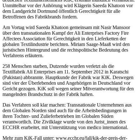
Unmittelbar vor der Anhörung wird Klägerin Saeeda Khatoon vor
dem Landgericht Dortmund öffentlich Gerechtigkeit für alle
Betroffenen des Fabrikbrands fordern.
Am Vortag wird Saeeda Khatoon gemeinsam mit Nasir Mansoor
über den transnationalen Kampf der Ali Enterprises Factory Fire
Affectees Association für Gerechtigkeit in den Lieferketten der
globalen Textilindustrie berichten. Miriam Saage-Maaß wird den
juristischen Hintergrund und die rechtspolitische Bedeutung des
Verfahrens erläutern.
258 Menschen starben, Dutzende wurden verletzt als die
Textilfabrik Ali Enterprises am 11. September 2012 in Karatschi
(Pakistan) abbrannte. Hauptkunde der Fabrik war KiK. Deswegen
sind vier der Überlebenden und Angehörigen in Deutschland vor
Gericht gezogen. KiK soll wegen seiner Mitverantwortung für den
mangelnden Brandschutz in der Fabrik haften.
Das Verfahren soll klar machen: Transnationale Unternehmen aus
dem Globalen Norden sind auch für die Arbeitsbedingungen in
ihren Tochter- und Zulieferbetrieben im Globalen Süden
verantwortlich. Die Zivilklage wurde von den Jurist_innen des
ECCHR erarbeitet, mit Unterstützung von medico international.
Mehr zum KiK-Fall unter: www.ecchr.eu/fall/kik-der-preis-der-