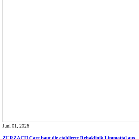
Juni 01, 2026
ZURZACH Care baut die etablierte Rehaklinik Limmattal aus