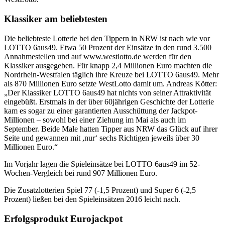
Klassiker am beliebtesten
Die beliebteste Lotterie bei den Tippern in NRW ist nach wie vor
LOTTO 6aus49. Etwa 50 Prozent der Einsätze in den rund 3.500
Annahmestellen und auf www.westlotto.de werden für den
Klassiker ausgegeben. Für knapp 2,4 Millionen Euro machten die
Nordrhein-Westfalen täglich ihre Kreuze bei LOTTO 6aus49. Mehr
als 870 Millionen Euro setzte WestLotto damit um. Andreas Kötter:
„Der Klassiker LOTTO 6aus49 hat nichts von seiner Attraktivität
eingebüßt. Erstmals in der über 60jährigen Geschichte der Lotterie
kam es sogar zu einer garantierten Ausschüttung der Jackpot-
Millionen – sowohl bei einer Ziehung im Mai als auch im
September. Beide Male hatten Tipper aus NRW das Glück auf ihrer
Seite und gewannen mit ,nur‘ sechs Richtigen jeweils über 30
Millionen Euro.“
Im Vorjahr lagen die Spieleinsätze bei LOTTO 6aus49 im 52-
Wochen-Vergleich bei rund 907 Millionen Euro.
Die Zusatzlotterien Spiel 77 (-1,5 Prozent) und Super 6 (-2,5
Prozent) ließen bei den Spieleinsätzen 2016 leicht nach.
Erfolgsprodukt Eurojackpot