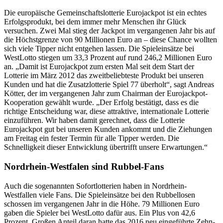
Die europäische Gemeinschaftslotterie Eurojackpot ist ein echtes
Erfolgsprodukt, bei dem immer mehr Menschen ihr Glück
versuchen. Zwei Mal stieg der Jackpot im vergangenen Jahr bis auf
die Höchstgrenze von 90 Millionen Euro an – diese Chance wollten
sich viele Tipper nicht entgehen lassen. Die Spieleinsätze bei
WestLotto stiegen um 33,3 Prozent auf rund 246,2 Millionen Euro
an. „Damit ist Eurojackpot zum ersten Mal seit dem Start der
Lotterie im März 2012 das zweitbeliebteste Produkt bei unseren
Kunden und hat die Zusatzlotterie Spiel 77 überholt“, sagt Andreas
Kötter, der im vergangenen Jahr zum Chairman der Eurojackpot-
Kooperation gewählt wurde. „Der Erfolg bestätigt, dass es die
richtige Entscheidung war, diese attraktive, internationale Lotterie
einzuführen. Wir haben damit gerechnet, dass die Lotterie
Eurojackpot gut bei unseren Kunden ankommt und die Ziehungen
am Freitag ein fester Termin für alle Tipper werden. Die
Schnelligkeit dieser Entwicklung übertrifft unsere Erwartungen.“
Nordrhein-Westfalen sind Rubbel-Fans
Auch die sogenannten Sofortlotterien haben in Nordrhein-
Westfallen viele Fans. Die Spieleinsätze bei den Rubbellosen
schossen im vergangenen Jahr in die Höhe. 79 Millionen Euro
gaben die Spieler bei WestLotto dafür aus. Ein Plus von 42,6
Prozent. Großen Anteil daran hatte das 2016 neu eingeführte Zehn-