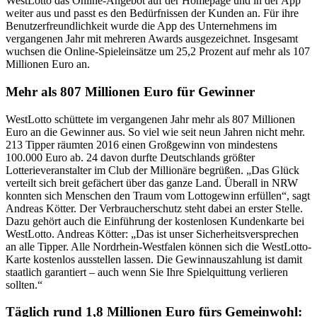
WestLotto das Online-Angebot auf der Homepage und in der App
weiter aus und passt es den Bedürfnissen der Kunden an. Für ihre
Benutzerfreundlichkeit wurde die App des Unternehmens im
vergangenen Jahr mit mehreren Awards ausgezeichnet. Insgesamt
wuchsen die Online-Spieleinsätze um 25,2 Prozent auf mehr als 107
Millionen Euro an.
Mehr als 807 Millionen Euro für Gewinner
WestLotto schüttete im vergangenen Jahr mehr als 807 Millionen
Euro an die Gewinner aus. So viel wie seit neun Jahren nicht mehr.
213 Tipper räumten 2016 einen Großgewinn von mindestens
100.000 Euro ab. 24 davon durfte Deutschlands größter
Lotterieveranstalter im Club der Millionäre begrüßen. „Das Glück
verteilt sich breit gefächert über das ganze Land. Überall in NRW
konnten sich Menschen den Traum vom Lottogewinn erfüllen“, sagt
Andreas Kötter. Der Verbraucherschutz steht dabei an erster Stelle.
Dazu gehört auch die Einführung der kostenlosen Kundenkarte bei
WestLotto. Andreas Kötter: „Das ist unser Sicherheitsversprechen
an alle Tipper. Alle Nordrhein-Westfalen können sich die WestLotto-
Karte kostenlos ausstellen lassen. Die Gewinnauszahlung ist damit
staatlich garantiert – auch wenn Sie Ihre Spielquittung verlieren
sollten.“
Täglich rund 1,8 Millionen Euro fürs Gemeinwohl: