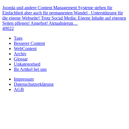
Joomla und andere Content Management Systeme stehen für
Einfachheit aber auch für permanenten Wandel . Unterstützung für
die eigene Webseite! Trotz Social Media: Eigene Inhalte auf eigenen
Seiten pflegen! Angebot! Aktualisierun…
49022
Tags
Besserer Content
WebContent
Archiv
Glossar
Unkategorised
Ihr Artikel bei uns
Impressum
Datenschutzerklärung
AGB