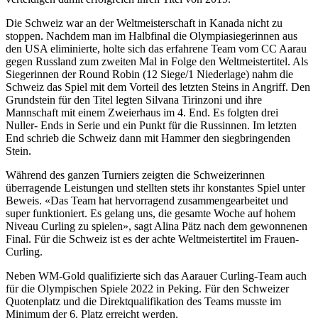
Die Schweiz war an der Weltmeisterschaft in Kanada nicht zu
stoppen. Nachdem man im Halbfinal die Olympiasiegerinnen aus
den USA eliminierte, holte sich das erfahrene Team vom CC Aarau
gegen Russland zum zweiten Mal in Folge den Weltmeistertitel. Als
Siegerinnen der Round Robin (12 Siege/1 Niederlage) nahm die
Schweiz das Spiel mit dem Vorteil des letzten Steins in Angriff. Den
Grundstein für den Titel legten Silvana Tirinzoni und ihre
Mannschaft mit einem Zweierhaus im 4. End. Es folgten drei
Nuller- Ends in Serie und ein Punkt für die Russinnen. Im letzten
End schrieb die Schweiz dann mit Hammer den siegbringenden
Stein.
Während des ganzen Turniers zeigten die Schweizerinnen
überragende Leistungen und stellten stets ihr konstantes Spiel unter
Beweis. «Das Team hat hervorragend zusammengearbeitet und
super funktioniert. Es gelang uns, die gesamte Woche auf hohem
Niveau Curling zu spielen», sagt Alina Pätz nach dem gewonnenen
Final. Für die Schweiz ist es der achte Weltmeistertitel im Frauen-
Curling.
Neben WM-Gold qualifizierte sich das Aarauer Curling-Team auch
für die Olympischen Spiele 2022 in Peking. Für den Schweizer
Quotenplatz und die Direktqualifikation des Teams musste im
Minimum der 6. Platz erreicht werden.