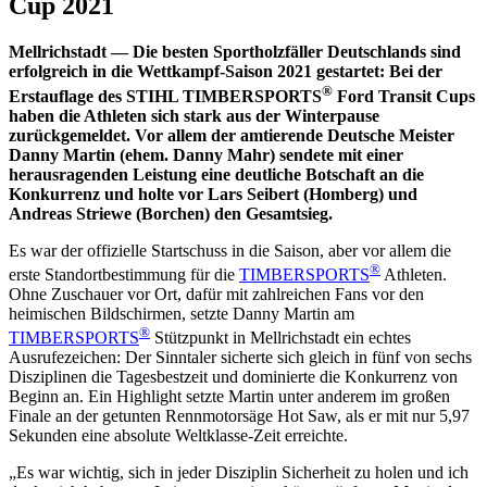
Cup 2021
Mellrichstadt — Die besten Sportholzfäller Deutschlands sind
erfolgreich in die Wettkampf-Saison 2021 gestartet: Bei der
®
Erstauflage des STIHL TIMBERSPORTS
Ford Transit Cups
haben die Athleten sich stark aus der Winterpause
zurückgemeldet. Vor allem der amtierende Deutsche Meister
Danny Martin (ehem. Danny Mahr) sendete mit einer
herausragenden Leistung eine deutliche Botschaft an die
Konkurrenz und holte vor Lars Seibert (Homberg) und
Andreas Striewe (Borchen) den Gesamtsieg.
Es war der offizielle Startschuss in die Saison, aber vor allem die
®
erste Standortbestimmung für die
TIMBERSPORTS
Athleten.
Ohne Zuschauer vor Ort, dafür mit zahlreichen Fans vor den
heimischen Bildschirmen, setzte Danny Martin am
®
TIMBERSPORTS
Stützpunkt in Mellrichstadt ein echtes
Ausrufezeichen: Der Sinntaler sicherte sich gleich in fünf von sechs
Disziplinen die Tagesbestzeit und dominierte die Konkurrenz von
Beginn an. Ein Highlight setzte Martin unter anderem im großen
Finale an der getunten Rennmotorsäge Hot Saw, als er mit nur 5,97
Sekunden eine absolute Weltklasse-Zeit erreichte.
„Es war wichtig, sich in jeder Disziplin Sicherheit zu holen und ich