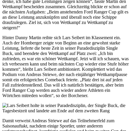
denke, ich habe gute Leistungen zeigen können“, fasste Martin den
Wettkampf bescheiden zusammen. Gleichzeitig blickte er schon auf
die nächsten Aufgaben: „Beim anstehenden Ford Ranger Cup gilt es
an diese Leistung anzuknüpfen und überall noch eine Schippe
draufzulegen. Ziel ist, sich von Wettkampf zu Wettkampf zu
steigern!“
Hinter Danny Martin reihte sich Lars Seibert im Klassement ein.
Auch der Homberger zeigte von Beginn an eine gewohnt starke
Leistung, lieferte die beste Zeit in seiner Paradedisziplin Single
Buck, und beendete den Wettkampf auf Platz zwei: „Ich bin
zufrieden, es war ein schöner Wettkampf. Jetzt will ich schauen, was
ich verbessern kann und beim nächsten Cup wieder eine Stufe höher
kommen“, bleibt Lars Seibert ambitioniert. Komplettiert wird das
Podium von Andreas Striewe, der nach einjähriger Wettkampfpause
somit ein erfolgreiches Comeback feierte. „Platz drei ist auf jeden
Fall zufriedenstellend. Das will ich natürlich bestätigen, aber beim
Ford Ranger Cup werden auch wieder andere Athleten ein
Wörtchen mitreden wollen“, so der Borchener.
Damit verweist Andreas Striewe auf das Teilnehmerfeld zum
Saisonauftakt, nachdem einige Sportler, unter anderem