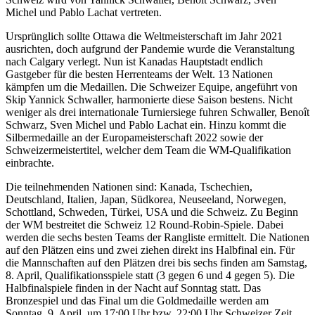
Michel und Pablo Lachat vertreten.
Ursprünglich sollte Ottawa die Weltmeisterschaft im Jahr 2021
ausrichten, doch aufgrund der Pandemie wurde die Veranstaltung
nach Calgary verlegt. Nun ist Kanadas Hauptstadt endlich
Gastgeber für die besten Herrenteams der Welt. 13 Nationen
kämpfen um die Medaillen. Die Schweizer Equipe, angeführt von
Skip Yannick Schwaller, harmonierte diese Saison bestens. Nicht
weniger als drei internationale Turniersiege fuhren Schwaller, Benoît
Schwarz, Sven Michel und Pablo Lachat ein. Hinzu kommt die
Silbermedaille an der Europameisterschaft 2022 sowie der
Schweizermeistertitel, welcher dem Team die WM-Qualifikation
einbrachte.
Die teilnehmenden Nationen sind: Kanada, Tschechien,
Deutschland, Italien, Japan, Südkorea, Neuseeland, Norwegen,
Schottland, Schweden, Türkei, USA und die Schweiz. Zu Beginn
der WM bestreitet die Schweiz 12 Round-Robin-Spiele. Dabei
werden die sechs besten Teams der Rangliste ermittelt. Die Nationen
auf den Plätzen eins und zwei ziehen direkt ins Halbfinal ein. Für
die Mannschaften auf den Plätzen drei bis sechs finden am Samstag,
8. April, Qualifikationsspiele statt (3 gegen 6 und 4 gegen 5). Die
Halbfinalspiele finden in der Nacht auf Sonntag statt. Das
Bronzespiel und das Final um die Goldmedaille werden am
Sonntag, 9. April, um 17:00 Uhr bzw. 22:00 Uhr Schweizer Zeit