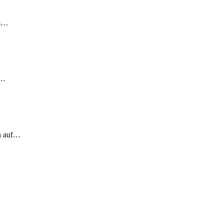
em…
!…
ch auf…