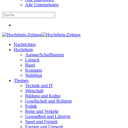
Alle Unternehmen
Nachrichten
Hochrhein
Aargau/Schaffhausen
Lörrach
Basel
Konstanz
Waldshut
Themen
Technik und IT
Wirtschaft
Bildung und Kultur
Gesellschaft und Religion
Politik
Reise und Verkehr
Gesundheit und Lifestyle
Sport und Freizeit
Energie und Umwelt