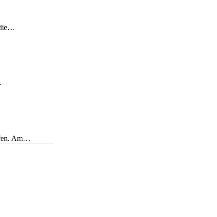
 die…
…
effen. Am…