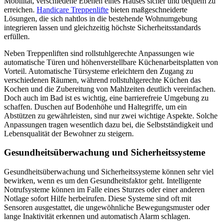
Mobilität, verschiedene Ebenen eines Hauses sicher und bequem zu
erreichen.
Handicare Treppenlifte
bieten maßgeschneiderte
Lösungen, die sich nahtlos in die bestehende Wohnumgebung
integrieren lassen und gleichzeitig höchste Sicherheitsstandards
erfüllen.
Neben Treppenliften sind rollstuhlgerechte Anpassungen wie
automatische Türen und höhenverstellbare Küchenarbeitsplatten von
Vorteil. Automatische Türsysteme erleichtern den Zugang zu
verschiedenen Räumen, während rollstuhlgerechte Küchen das
Kochen und die Zubereitung von Mahlzeiten deutlich vereinfachen.
Doch auch im Bad ist es wichtig, eine barrierefreie Umgebung zu
schaffen. Duschen auf Bodenhöhe und Haltegriffe, um ein
Abstützen zu gewährleisten, sind nur zwei wichtige Aspekte. Solche
Anpassungen tragen wesentlich dazu bei, die Selbstständigkeit und
Lebensqualität der Bewohner zu steigern.
Gesundheitsüberwachung und Sicherheitssysteme
Gesundheitsüberwachung und Sicherheitssysteme können sehr viel
bewirken, wenn es um den Gesundheitsfaktor geht. Intelligente
Notrufsysteme können im Falle eines Sturzes oder einer anderen
Notlage sofort Hilfe herbeirufen. Diese Systeme sind oft mit
Sensoren ausgestattet, die ungewöhnliche Bewegungsmuster oder
lange Inaktivität erkennen und automatisch Alarm schlagen.