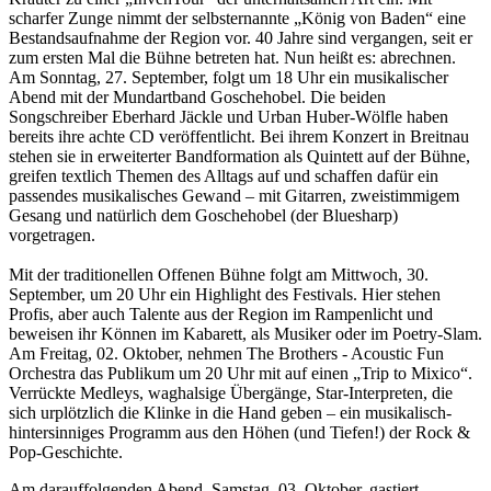
scharfer Zunge nimmt der selbsternannte „König von Baden“ eine
Bestandsaufnahme der Region vor. 40 Jahre sind vergangen, seit er
zum ersten Mal die Bühne betreten hat. Nun heißt es: abrechnen.
Am Sonntag, 27. September, folgt um 18 Uhr ein musikalischer
Abend mit der Mundartband Goschehobel. Die beiden
Songschreiber Eberhard Jäckle und Urban Huber-Wölfle haben
bereits ihre achte CD veröffentlicht. Bei ihrem Konzert in Breitnau
stehen sie in erweiterter Bandformation als Quintett auf der Bühne,
greifen textlich Themen des Alltags auf und schaffen dafür ein
passendes musikalisches Gewand – mit Gitarren, zweistimmigem
Gesang und natürlich dem Goschehobel (der Bluesharp)
vorgetragen.
Mit der traditionellen Offenen Bühne folgt am Mittwoch, 30.
September, um 20 Uhr ein Highlight des Festivals. Hier stehen
Profis, aber auch Talente aus der Region im Rampenlicht und
beweisen ihr Können im Kabarett, als Musiker oder im Poetry-Slam.
Am Freitag, 02. Oktober, nehmen The Brothers - Acoustic Fun
Orchestra das Publikum um 20 Uhr mit auf einen „Trip to Mixico“.
Verrückte Medleys, waghalsige Übergänge, Star-Interpreten, die
sich urplötzlich die Klinke in die Hand geben – ein musikalisch-
hintersinniges Programm aus den Höhen (und Tiefen!) der Rock &
Pop-Geschichte.
Am darauffolgenden Abend, Samstag, 03. Oktober, gastiert