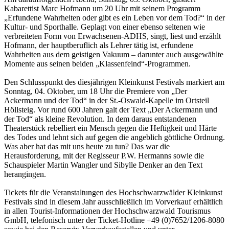
Kabarettist Marc Hofmann um 20 Uhr mit seinem Programm
„Erfundene Wahrheiten oder gibt es ein Leben vor dem Tod?“ in der
Kultur- und Sporthalle. Geplagt von einer ebenso seltenen wie
verbreiteten Form von Erwachsenen-ADHS, singt, liest und erzählt
Hofmann, der hauptberuflich als Lehrer tätig ist, erfundene
Wahrheiten aus dem geistigen Vakuum – darunter auch ausgewählte
Momente aus seinen beiden „Klassenfeind“-Programmen.
Den Schlusspunkt des diesjährigen Kleinkunst Festivals markiert am
Sonntag, 04. Oktober, um 18 Uhr die Premiere von „Der
Ackermann und der Tod“ in der St.-Oswald-Kapelle im Ortsteil
Höllsteig. Vor rund 600 Jahren galt der Text „Der Ackermann und
der Tod“ als kleine Revolution. In dem daraus entstandenen
Theaterstück rebelliert ein Mensch gegen die Heftigkeit und Härte
des Todes und lehnt sich auf gegen die angeblich göttliche Ordnung.
Was aber hat das mit uns heute zu tun? Das war die
Herausforderung, mit der Regisseur P.W. Hermanns sowie die
Schauspieler Martin Wangler und Sibylle Denker an den Text
herangingen.
Tickets für die Veranstaltungen des Hochschwarzwälder Kleinkunst
Festivals sind in diesem Jahr ausschließlich im Vorverkauf erhältlich
in allen Tourist-Informationen der Hochschwarzwald Tourismus
GmbH, telefonisch unter der Ticket-Hotline +49 (0)7652/1206-8080