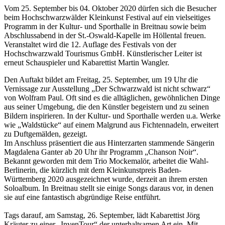
Vom 25. September bis 04. Oktober 2020 dürfen sich die Besucher
beim Hochschwarzwälder Kleinkunst Festival auf ein vielseitiges
Programm in der Kultur- und Sporthalle in Breitnau sowie beim
Abschlussabend in der St.-Oswald-Kapelle im Höllental freuen.
Veranstaltet wird die 12. Auflage des Festivals von der
Hochschwarzwald Tourismus GmbH. Künstlerischer Leiter ist
erneut Schauspieler und Kabarettist Martin Wangler.
Den Auftakt bildet am Freitag, 25. September, um 19 Uhr die
Vernissage zur Ausstellung „Der Schwarzwald ist nicht schwarz“
von Wolfram Paul. Oft sind es die alltäglichen, gewöhnlichen Dinge
aus seiner Umgebung, die den Künstler begeistern und zu seinen
Bildern inspirieren. In der Kultur- und Sporthalle werden u.a. Werke
wie „Waldstücke“ auf einem Malgrund aus Fichtennadeln, erweitert
zu Duftgemälden, gezeigt.
Im Anschluss präsentiert die aus Hinterzarten stammende Sängerin
Magdalena Ganter ab 20 Uhr ihr Programm „Chanson Noir“.
Bekannt geworden mit dem Trio Mockemalör, arbeitet die Wahl-
Berlinerin, die kürzlich mit dem Kleinkunstpreis Baden-
Württemberg 2020 ausgezeichnet wurde, derzeit an ihrem ersten
Soloalbum. In Breitnau stellt sie einige Songs daraus vor, in denen
sie auf eine fantastisch abgründige Reise entführt.
Tags darauf, am Samstag, 26. September, lädt Kabarettist Jörg
Kräuter zu einer „InvenTour“ der unterhaltsamen Art ein. Mit