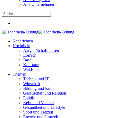
Alle Unternehmen
Nachrichten
Hochrhein
Aargau/Schaffhausen
Lörrach
Basel
Konstanz
Waldshut
Themen
Technik und IT
Wirtschaft
Bildung und Kultur
Gesellschaft und Religion
Politik
Reise und Verkehr
Gesundheit und Lifestyle
Sport und Freizeit
Energie und Umwelt