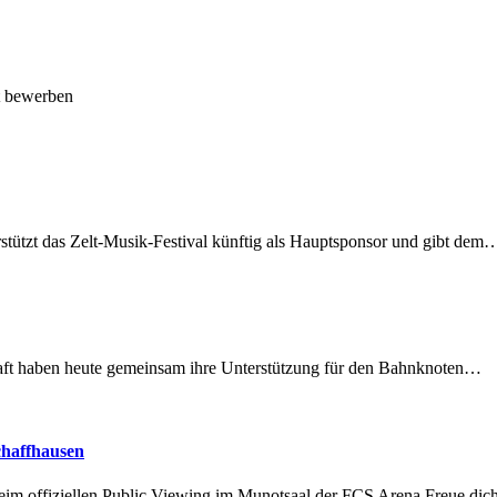
t bewerben
rstützt das Zelt-Musik-Festival künftig als Hauptsponsor und gibt dem
lschaft haben heute gemeinsam ihre Unterstützung für den Bahnknoten…
chaffhausen
beim offiziellen Public Viewing im Munotsaal der FCS Arena.Freue di