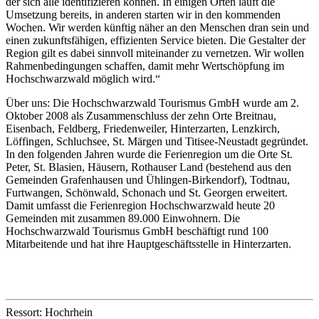
der sich alle identifizieren können. In einigen Orten läuft die
Umsetzung bereits, in anderen starten wir in den kommenden
Wochen. Wir werden künftig näher an den Menschen dran sein und
einen zukunftsfähigen, effizienten Service bieten. Die Gestalter der
Region gilt es dabei sinnvoll miteinander zu vernetzen. Wir wollen
Rahmenbedingungen schaffen, damit mehr Wertschöpfung im
Hochschwarzwald möglich wird.“
Über uns: Die Hochschwarzwald Tourismus GmbH wurde am 2.
Oktober 2008 als Zusammenschluss der zehn Orte Breitnau,
Eisenbach, Feldberg, Friedenweiler, Hinterzarten, Lenzkirch,
Löffingen, Schluchsee, St. Märgen und Titisee-Neustadt gegründet.
In den folgenden Jahren wurde die Ferienregion um die Orte St.
Peter, St. Blasien, Häusern, Rothauser Land (bestehend aus den
Gemeinden Grafenhausen und Ühlingen-Birkendorf), Todtnau,
Furtwangen, Schönwald, Schonach und St. Georgen erweitert.
Damit umfasst die Ferienregion Hochschwarzwald heute 20
Gemeinden mit zusammen 89.000 Einwohnern. Die
Hochschwarzwald Tourismus GmbH beschäftigt rund 100
Mitarbeitende und hat ihre Hauptgeschäftsstelle in Hinterzarten.
Ressort: Hochrhein