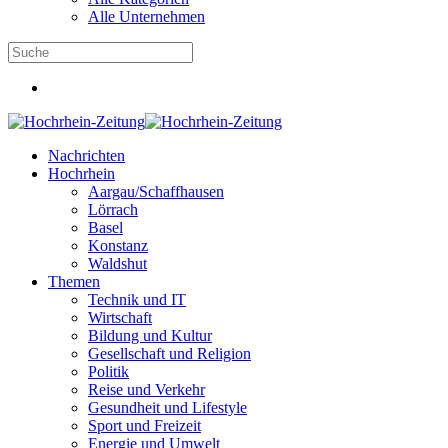
Alle Unternehmen
Nachrichten
Hochrhein
Aargau/Schaffhausen
Lörrach
Basel
Konstanz
Waldshut
Themen
Technik und IT
Wirtschaft
Bildung und Kultur
Gesellschaft und Religion
Politik
Reise und Verkehr
Gesundheit und Lifestyle
Sport und Freizeit
Energie und Umwelt