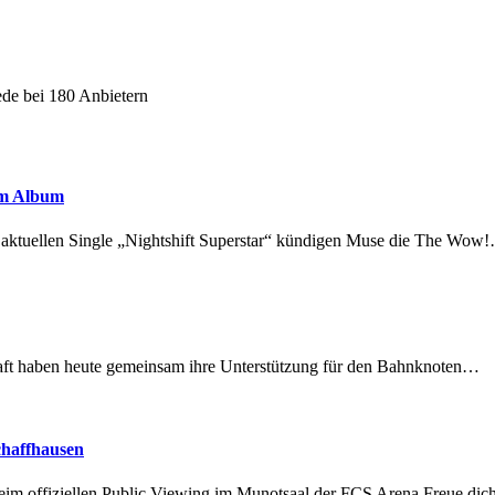
ede bei 180 Anbietern
em Album
r aktuellen Single „Nightshift Superstar“ kündigen Muse die The Wow
lschaft haben heute gemeinsam ihre Unterstützung für den Bahnknoten…
chaffhausen
beim offiziellen Public Viewing im Munotsaal der FCS Arena.Freue di