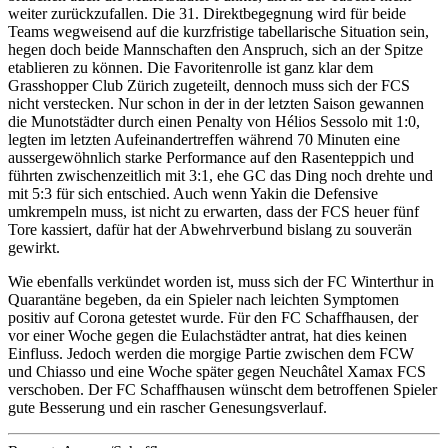
weiter zurückzufallen. Die 31. Direktbegegnung wird für beide
Teams wegweisend auf die kurzfristige tabellarische Situation sein,
hegen doch beide Mannschaften den Anspruch, sich an der Spitze
etablieren zu können. Die Favoritenrolle ist ganz klar dem
Grasshopper Club Zürich zugeteilt, dennoch muss sich der FCS
nicht verstecken. Nur schon in der in der letzten Saison gewannen
die Munotstädter durch einen Penalty von Hélios Sessolo mit 1:0,
legten im letzten Aufeinandertreffen während 70 Minuten eine
aussergewöhnlich starke Performance auf den Rasenteppich und
führten zwischenzeitlich mit 3:1, ehe GC das Ding noch drehte und
mit 5:3 für sich entschied. Auch wenn Yakin die Defensive
umkrempeln muss, ist nicht zu erwarten, dass der FCS heuer fünf
Tore kassiert, dafür hat der Abwehrverbund bislang zu souverän
gewirkt.
Wie ebenfalls verkündet worden ist, muss sich der FC Winterthur in
Quarantäne begeben, da ein Spieler nach leichten Symptomen
positiv auf Corona getestet wurde. Für den FC Schaffhausen, der
vor einer Woche gegen die Eulachstädter antrat, hat dies keinen
Einfluss. Jedoch werden die morgige Partie zwischen dem FCW
und Chiasso und eine Woche später gegen Neuchâtel Xamax FCS
verschoben. Der FC Schaffhausen wünscht dem betroffenen Spieler
gute Besserung und ein rascher Genesungsverlauf.