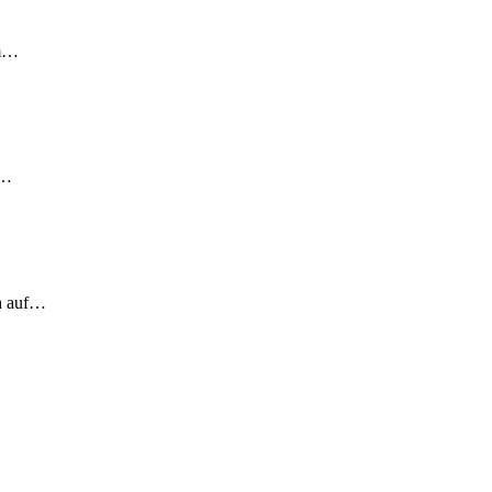
em…
!…
ch auf…