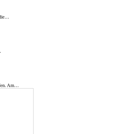
 die…
…
effen. Am…