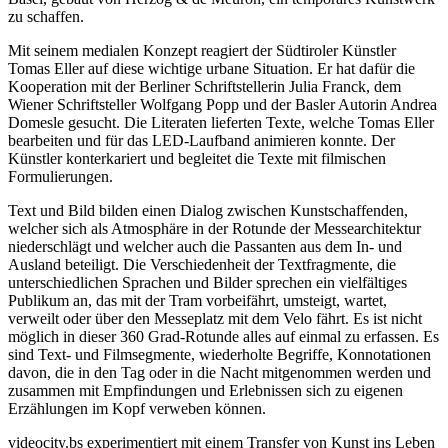
zu schaffen.
Mit seinem medialen Konzept reagiert der Südtiroler Künstler
Tomas Eller auf diese wichtige urbane Situation. Er hat dafür die
Kooperation mit der Berliner Schriftstellerin Julia Franck, dem
Wiener Schriftsteller Wolfgang Popp und der Basler Autorin Andrea
Domesle gesucht. Die Literaten lieferten Texte, welche Tomas Eller
bearbeiten und für das LED-Laufband animieren konnte. Der
Künstler konterkariert und begleitet die Texte mit filmischen
Formulierungen.
Text und Bild bilden einen Dialog zwischen Kunstschaffenden,
welcher sich als Atmosphäre in der Rotunde der Messearchitektur
niederschlägt und welcher auch die Passanten aus dem In- und
Ausland beteiligt. Die Verschiedenheit der Textfragmente, die
unterschiedlichen Sprachen und Bilder sprechen ein vielfältiges
Publikum an, das mit der Tram vorbeifährt, umsteigt, wartet,
verweilt oder über den Messeplatz mit dem Velo fährt. Es ist nicht
möglich in dieser 360 Grad-Rotunde alles auf einmal zu erfassen. Es
sind Text- und Filmsegmente, wiederholte Begriffe, Konnotationen
davon, die in den Tag oder in die Nacht mitgenommen werden und
zusammen mit Empfindungen und Erlebnissen sich zu eigenen
Erzählungen im Kopf verweben können.
videocity.bs experimentiert mit einem Transfer von Kunst ins Leben