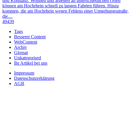
und Konstanz. Wohnen und arbeiten an unterschiedlichen Orten
können am Hochrhein schnell zu langen Fahrten führen. Hinzu
kommen, die am Hochrhein wegen Fehlens einer Umgehungsstraße,
die…
49439
Tags
Besserer Content
WebContent
Archiv
Glossar
Unkategorised
Ihr Artikel bei uns
Impressum
Datenschutzerklärung
AGB