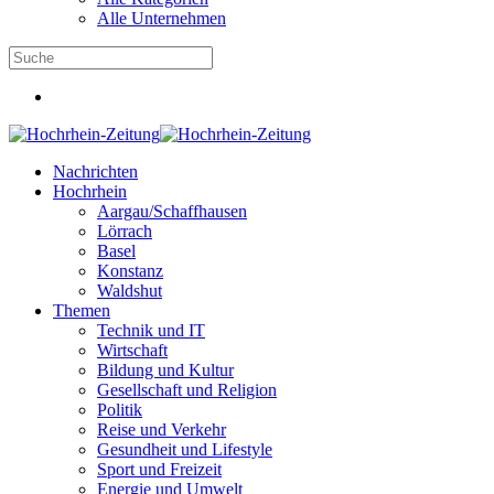
Alle Unternehmen
Nachrichten
Hochrhein
Aargau/Schaffhausen
Lörrach
Basel
Konstanz
Waldshut
Themen
Technik und IT
Wirtschaft
Bildung und Kultur
Gesellschaft und Religion
Politik
Reise und Verkehr
Gesundheit und Lifestyle
Sport und Freizeit
Energie und Umwelt