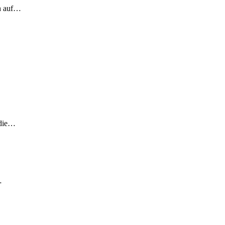
ch auf…
 die…
…