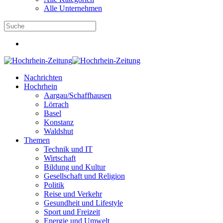
Alle Unternehmen
Nachrichten
Hochrhein
Aargau/Schaffhausen
Lörrach
Basel
Konstanz
Waldshut
Themen
Technik und IT
Wirtschaft
Bildung und Kultur
Gesellschaft und Religion
Politik
Reise und Verkehr
Gesundheit und Lifestyle
Sport und Freizeit
Energie und Umwelt