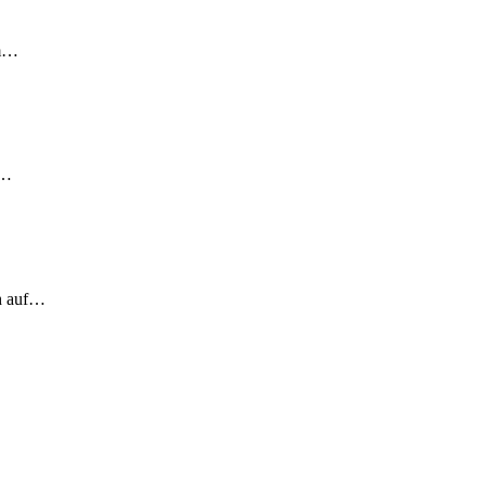
em…
!…
ch auf…