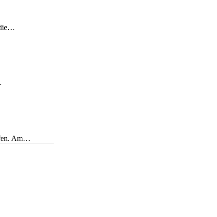
 die…
…
effen. Am…