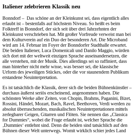
Italiener zelebrieren Klassik neu
Bonndorf – Das schöne an der Kleinkunst sei, dass eigentlich alles
erlaubt ist – bestenfalls auf höchstem Niveau. So heißt es beim
Folktreff in Bonndorf, der sich seit über drei Jahrzehnten der
Kleinkunst verschrieben hat. Mit großer Vorfreude verweist man bei
dem Kulturverein auf ein Duo der besonderen Art. Die Microband
wird am 14. Februar im Foyer der Bonndorfer Stadthalle erwartet.
Die beiden Italiener, Luca Domenicali und Danilo Maggio, würden
sich dort mit der weltweit einzigen Sprache auseinandersetzen, die
alle verstehen, mit der Musik. Dies allerdings sei so raffiniert, dass
man hinterher nicht mehr wisse, was besser sei, die klassische
Urform des jeweiligen Stückes, oder die vor staunendem Publikum
erstandene Neuinterpretation.
Es ist tatsächlich die Klassik, derer sich die beiden Bühnenkünstler –
durchaus äußerst seriös erscheinend, angenommen haben. Die
schönsten Werke aller Zeiten, von Chopin, Brahms, Paganini, Bizet,
Rossini, Händel, Mozart, Bach, Ravel, Beethoven, Verdi werden zu
absolut überraschenden, musikalischen Neuinterpretationen mittels
zerlegbarer Geigen, Gitarren und Flöten. Sie nennen das „Classica
for Dummies“, wobei die Frage erlaubt ist, welcher Sprache die
‚Dummies‘ entlehnt sind. Denn die beiden sind tatsächlich auf den
Bühnen dieser Welt unterwegs. Womit wirklich schier jedes Land