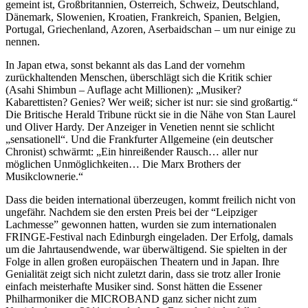
gemeint ist, Großbritannien, Österreich, Schweiz, Deutschland,
Dänemark, Slowenien, Kroatien, Frankreich, Spanien, Belgien,
Portugal, Griechenland, Azoren, Aserbaidschan – um nur einige zu
nennen.
In Japan etwa, sonst bekannt als das Land der vornehm
zurückhaltenden Menschen, überschlägt sich die Kritik schier
(Asahi Shimbun – Auflage acht Millionen): „Musiker?
Kabarettisten? Genies? Wer weiß; sicher ist nur: sie sind großartig.“
Die Britische Herald Tribune rückt sie in die Nähe von Stan Laurel
und Oliver Hardy. Der Anzeiger in Venetien nennt sie schlicht
„sensationell“. Und die Frankfurter Allgemeine (ein deutscher
Chronist) schwärmt: „Ein hinreißender Rausch… aller nur
möglichen Unmöglichkeiten… Die Marx Brothers der
Musikclownerie.“
Dass die beiden international überzeugen, kommt freilich nicht von
ungefähr. Nachdem sie den ersten Preis bei der “Leipziger
Lachmesse” gewonnen hatten, wurden sie zum internationalen
FRINGE-Festival nach Edinburgh eingeladen. Der Erfolg, damals
um die Jahrtausendwende, war überwältigend. Sie spielten in der
Folge in allen großen europäischen Theatern und in Japan. Ihre
Genialität zeigt sich nicht zuletzt darin, dass sie trotz aller Ironie
einfach meisterhafte Musiker sind. Sonst hätten die Essener
Philharmoniker die MICROBAND ganz sicher nicht zum