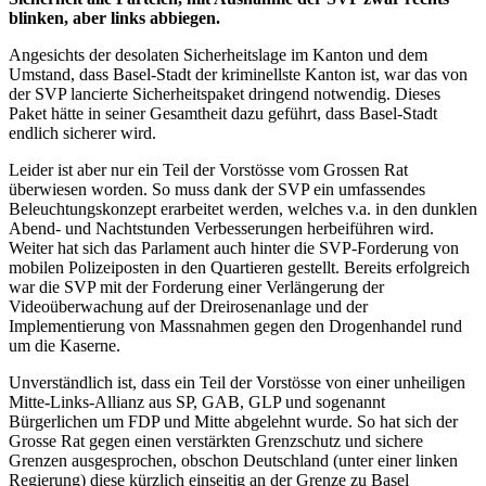
blinken, aber links abbiegen.
Angesichts der desolaten Sicherheitslage im Kanton und dem
Umstand, dass Basel-Stadt der kriminellste Kanton ist, war das von
der SVP lancierte Sicherheitspaket dringend notwendig. Dieses
Paket hätte in seiner Gesamtheit dazu geführt, dass Basel-Stadt
endlich sicherer wird.
Leider ist aber nur ein Teil der Vorstösse vom Grossen Rat
überwiesen worden. So muss dank der SVP ein umfassendes
Beleuchtungskonzept erarbeitet werden, welches v.a. in den dunklen
Abend- und Nachtstunden Verbesserungen herbeiführen wird.
Weiter hat sich das Parlament auch hinter die SVP-Forderung von
mobilen Polizeiposten in den Quartieren gestellt. Bereits erfolgreich
war die SVP mit der Forderung einer Verlängerung der
Videoüberwachung auf der Dreirosenanlage und der
Implementierung von Massnahmen gegen den Drogenhandel rund
um die Kaserne.
Unverständlich ist, dass ein Teil der Vorstösse von einer unheiligen
Mitte-Links-Allianz aus SP, GAB, GLP und sogenannt
Bürgerlichen um FDP und Mitte abgelehnt wurde. So hat sich der
Grosse Rat gegen einen verstärkten Grenzschutz und sichere
Grenzen ausgesprochen, obschon Deutschland (unter einer linken
Regierung) diese kürzlich einseitig an der Grenze zu Basel