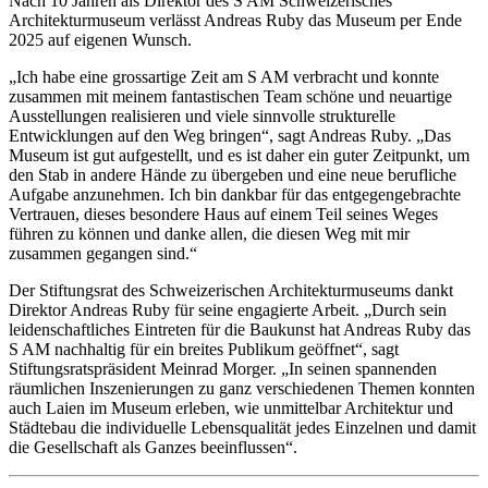
Nach 10 Jahren als Direktor des S AM Schweizerisches
Architekturmuseum verlässt Andreas Ruby das Museum per Ende
2025 auf eigenen Wunsch.
„Ich habe eine grossartige Zeit am S AM verbracht und konnte
zusammen mit meinem fantastischen Team schöne und neuartige
Ausstellungen realisieren und viele sinnvolle strukturelle
Entwicklungen auf den Weg bringen“, sagt Andreas Ruby. „Das
Museum ist gut aufgestellt, und es ist daher ein guter Zeitpunkt, um
den Stab in andere Hände zu übergeben und eine neue berufliche
Aufgabe anzunehmen. Ich bin dankbar für das entgegengebrachte
Vertrauen, dieses besondere Haus auf einem Teil seines Weges
führen zu können und danke allen, die diesen Weg mit mir
zusammen gegangen sind.“
Der Stiftungsrat des Schweizerischen Architekturmuseums dankt
Direktor Andreas Ruby für seine engagierte Arbeit. „Durch sein
leidenschaftliches Eintreten für die Baukunst hat Andreas Ruby das
S AM nachhaltig für ein breites Publikum geöffnet“, sagt
Stiftungsratspräsident Meinrad Morger. „In seinen spannenden
räumlichen Inszenierungen zu ganz verschiedenen Themen konnten
auch Laien im Museum erleben, wie unmittelbar Architektur und
Städtebau die individuelle Lebensqualität jedes Einzelnen und damit
die Gesellschaft als Ganzes beeinflussen“.