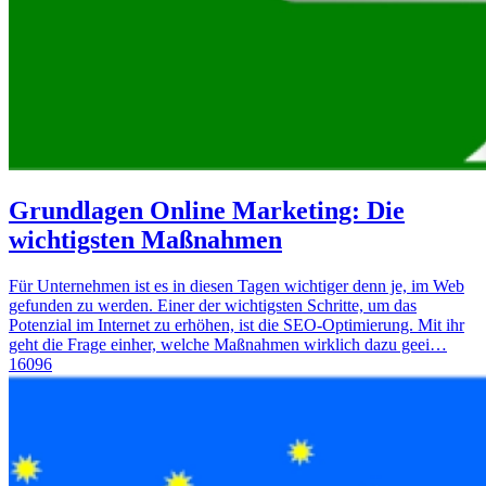
Grundlagen Online Marketing: Die
wichtigsten Maßnahmen
Für Unternehmen ist es in diesen Tagen wichtiger denn je, im Web
gefunden zu werden. Einer der wichtigsten Schritte, um das
Potenzial im Internet zu erhöhen, ist die SEO-Optimierung. Mit ihr
geht die Frage einher, welche Maßnahmen wirklich dazu geei…
16096