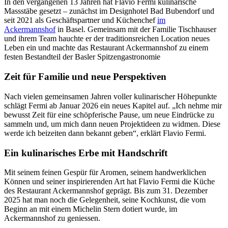
In den vergangenen 13 Jahren hat Flavio Fermi kulinarische
Massstäbe gesetzt – zunächst im Designhotel Bad Bubendorf und
seit 2021 als Geschäftspartner und Küchenchef
im
Ackermannshof
in Basel. Gemeinsam mit der Familie Tischhauser
und ihrem Team hauchte er der traditionsreichen Location neues
Leben ein und machte das Restaurant Ackermannshof zu einem
festen Bestandteil der Basler Spitzengastronomie
Zeit für Familie und neue Perspektiven
Nach vielen gemeinsamen Jahren voller kulinarischer Höhepunkte
schlägt Fermi ab Januar 2026 ein neues Kapitel auf. „Ich nehme mir
bewusst Zeit für eine schöpferische Pause, um neue Eindrücke zu
sammeln und, um mich dann neuen Projektideen zu widmen. Diese
werde ich beizeiten dann bekannt geben“, erklärt Flavio Fermi.
Ein kulinarisches Erbe mit Handschrift
Mit seinem feinen Gespür für Aromen, seinem handwerklichen
Können und seiner inspirierenden Art hat Flavio Fermi die Küche
des Restaurant Ackermannshof geprägt. Bis zum 31. Dezember
2025 hat man noch die Gelegenheit, seine Kochkunst, die vom
Beginn an mit einem Michelin Stern dotiert wurde, im
Ackermannshof zu geniessen.