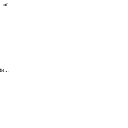
ch auf…
 die…
…