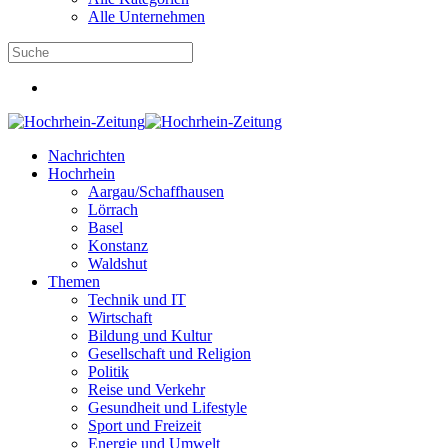
Alle Unternehmen
Nachrichten
Hochrhein
Aargau/Schaffhausen
Lörrach
Basel
Konstanz
Waldshut
Themen
Technik und IT
Wirtschaft
Bildung und Kultur
Gesellschaft und Religion
Politik
Reise und Verkehr
Gesundheit und Lifestyle
Sport und Freizeit
Energie und Umwelt