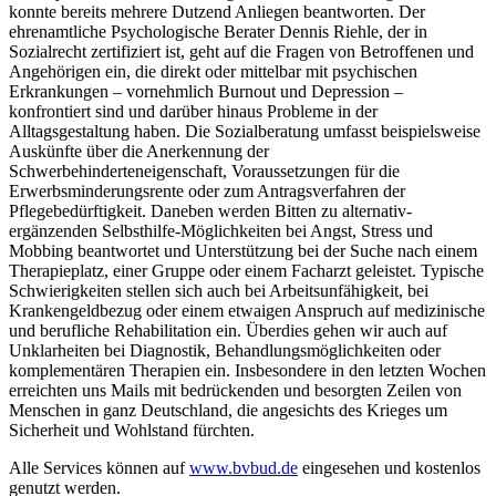
konnte bereits mehrere Dutzend Anliegen beantworten. Der
ehrenamtliche Psychologische Berater Dennis Riehle, der in
Sozialrecht zertifiziert ist, geht auf die Fragen von Betroffenen und
Angehörigen ein, die direkt oder mittelbar mit psychischen
Erkrankungen – vornehmlich Burnout und Depression –
konfrontiert sind und darüber hinaus Probleme in der
Alltagsgestaltung haben. Die Sozialberatung umfasst beispielsweise
Auskünfte über die Anerkennung der
Schwerbehinderteneigenschaft, Voraussetzungen für die
Erwerbsminderungsrente oder zum Antragsverfahren der
Pflegebedürftigkeit. Daneben werden Bitten zu alternativ-
ergänzenden Selbsthilfe-Möglichkeiten bei Angst, Stress und
Mobbing beantwortet und Unterstützung bei der Suche nach einem
Therapieplatz, einer Gruppe oder einem Facharzt geleistet. Typische
Schwierigkeiten stellen sich auch bei Arbeitsunfähigkeit, bei
Krankengeldbezug oder einem etwaigen Anspruch auf medizinische
und berufliche Rehabilitation ein. Überdies gehen wir auch auf
Unklarheiten bei Diagnostik, Behandlungsmöglichkeiten oder
komplementären Therapien ein. Insbesondere in den letzten Wochen
erreichten uns Mails mit bedrückenden und besorgten Zeilen von
Menschen in ganz Deutschland, die angesichts des Krieges um
Sicherheit und Wohlstand fürchten.
Alle Services können auf
www.bvbud.de
eingesehen und kostenlos
genutzt werden.