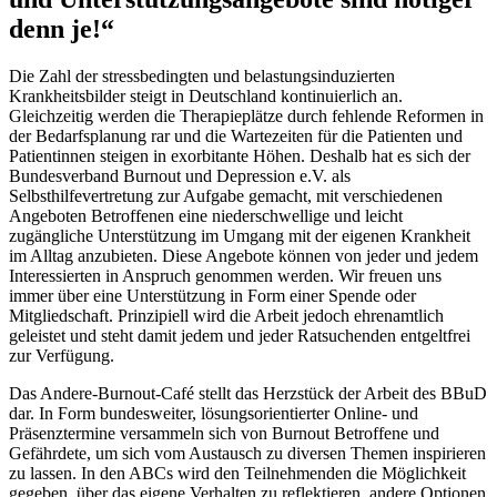
denn je!“
Die Zahl der stressbedingten und belastungsinduzierten
Krankheitsbilder steigt in Deutschland kontinuierlich an.
Gleichzeitig werden die Therapieplätze durch fehlende Reformen in
der Bedarfsplanung rar und die Wartezeiten für die Patienten und
Patientinnen steigen in exorbitante Höhen. Deshalb hat es sich der
Bundesverband Burnout und Depression e.V. als
Selbsthilfevertretung zur Aufgabe gemacht, mit verschiedenen
Angeboten Betroffenen eine niederschwellige und leicht
zugängliche Unterstützung im Umgang mit der eigenen Krankheit
im Alltag anzubieten. Diese Angebote können von jeder und jedem
Interessierten in Anspruch genommen werden. Wir freuen uns
immer über eine Unterstützung in Form einer Spende oder
Mitgliedschaft. Prinzipiell wird die Arbeit jedoch ehrenamtlich
geleistet und steht damit jedem und jeder Ratsuchenden entgeltfrei
zur Verfügung.
Das Andere-Burnout-Café stellt das Herzstück der Arbeit des BBuD
dar. In Form bundesweiter, lösungsorientierter Online- und
Präsenztermine versammeln sich von Burnout Betroffene und
Gefährdete, um sich vom Austausch zu diversen Themen inspirieren
zu lassen. In den ABCs wird den Teilnehmenden die Möglichkeit
gegeben, über das eigene Verhalten zu reflektieren, andere Optionen