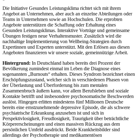
Die Initiative Gesundes Leistungsklima richtet sich mit ihrem
Angebot an Unternehmen, aber auch an einzelne Abteilungen oder
Teams in Unternehmen sowie an Hochschulen. Die erprobten
Angebote unterstützen die Schaffung oder Erhaltung eines
Gesunden Leistungsklimas. Interaktive Vorträge und gemeinsame
Übungen festigen neue Verhaltensmuster. Zusätzlich wird die
nachhaltige Implementierung von Wellbeing-Strategien durch
Expertinnen und Experten unterstützt. Mit den Erlösen aus diesen
Angeboten finanzieren wir unsere soziale, gemeinnützige Arbeit.
Hintergrund:
In Deutschland haben bereits drei Prozent der
Bevölkerung zumindest einmal im Leben die Diagnose eines
sogenannten „Burnouts“ erhalten. Dieses Syndrom bezeichnet einen
Erschöpfungszustand, welcher sich in verschiedenen Phasen von
der Überlastung und Überforderung bis zum mentalen
Zusammenbruch äußern kann, vor allem Berufsleben und soziale
Kontakte betrifft und insbesondere psychosomatische Beschwerden
auslöst. Hingegen erlitten mindestens fünf Millionen Deutsche
bereits eine ernstzunehmende depressive Episode, die als schwere
psychiatrische Erkrankung anzusehen ist und sich in
Perspektivlosigkeit, Freudlosigkeit, Traurigkeit über beträchtliche
Körpererscheinungen und einen massiven Rückzug aus dem
persönlichen Umfeld ausdrückt. Beide Krankheitsbilder sind
allerdings der Psychotherapie und medikamentösen