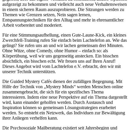
aufgezeigt zu bekommen und vielleicht auch neue Verhaltensweisen
in einem sicheren Raum auszuprobieren. Die Sitzungen werden zu
Themen wie Grenzen setzen, Nein sagen lernen,
Entspannungstechniken für den Alltag und mehr in ehrenamtlicher
Arbeit vorbereitet und moderiert.
Für eine Stimmungsaufhellung, einen Gute-Laune-Kick, ein kleines
Zwerchfell-Training rufen Sie einfach beim Lachtelefon an. Wie das
gelingt? Sie rufen uns an und wir lachen gemeinsam drei Minuten.
Ohne Witze, ohne Comedy, ohne Humor – einfach so: als
Körperübung, weil wir uns gegenseitig anstecken. Ein bisschen
absichtlich, ein bisschen echt. Wir freuen uns auf Ihren Anruf!
Dieses Angebot wird vom Lachtelefon e.V. erbracht, den wir mit
unserer Technik unterstützen.
Die Guided Mystery Cafés dienen der zufälligen Begegnung. Mit
Hilfe der Technik von „Mystery Minds“ werden Menschen online
zusammengebracht, die sich für ein spezifisches Thema
interessieren. Indem eine neue Perspektive auf ein Thema dargestellt
wird, kann einander geholfen werden. Durch Austausch und
Inspiration können so gemeinsam Lösungsstrategien erarbeitet
werden. So entsteht ein Netzwerk, das Individuen zur Bewältigung
ihrer Anliegen verhelfen kann.
Die Psychosoziale Mailberatung existiert seit Jahresbeginn und