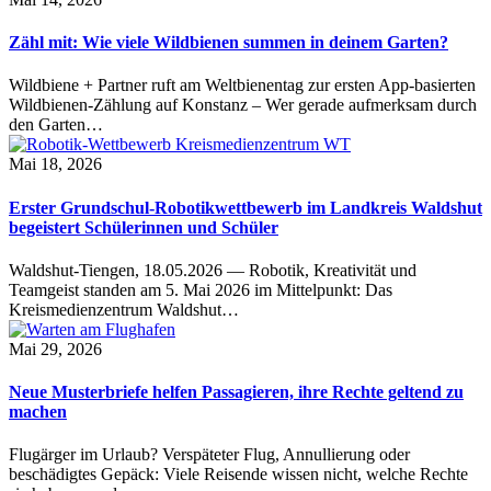
Zähl mit: Wie viele Wildbienen summen in deinem Garten?
Wildbiene + Partner ruft am Weltbienentag zur ersten App-basierten
Wildbienen-Zählung auf Konstanz – Wer gerade aufmerksam durch
den Garten…
Mai 18, 2026
Erster Grundschul-Robotikwettbewerb im Landkreis Waldshut
begeistert Schülerinnen und Schüler
Waldshut-Tiengen, 18.05.2026 — Robotik, Kreativität und
Teamgeist standen am 5. Mai 2026 im Mittelpunkt: Das
Kreismedienzentrum Waldshut…
Mai 29, 2026
Neue Musterbriefe helfen Passagieren, ihre Rechte geltend zu
machen
Flugärger im Urlaub? Verspäteter Flug, Annullierung oder
beschädigtes Gepäck: Viele Reisende wissen nicht, welche Rechte