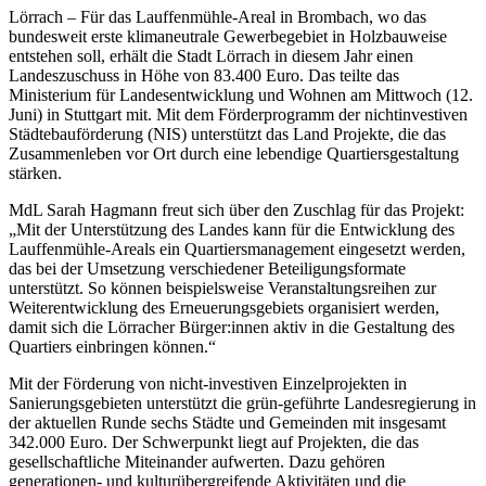
Lörrach – Für das Lauffenmühle-Areal in Brombach, wo das
bundesweit erste klimaneutrale Gewerbegebiet in Holzbauweise
entstehen soll, erhält die Stadt Lörrach in diesem Jahr einen
Landeszuschuss in Höhe von 83.400 Euro. Das teilte das
Ministerium für Landesentwicklung und Wohnen am Mittwoch (12.
Juni) in Stuttgart mit. Mit dem Förderprogramm der nichtinvestiven
Städtebauförderung (NIS) unterstützt das Land Projekte, die das
Zusammenleben vor Ort durch eine lebendige Quartiersgestaltung
stärken.
MdL Sarah Hagmann freut sich über den Zuschlag für das Projekt:
„Mit der Unterstützung des Landes kann für die Entwicklung des
Lauffenmühle-Areals ein Quartiersmanagement eingesetzt werden,
das bei der Umsetzung verschiedener Beteiligungsformate
unterstützt. So können beispielsweise Veranstaltungsreihen zur
Weiterentwicklung des Erneuerungsgebiets organisiert werden,
damit sich die Lörracher Bürger:innen aktiv in die Gestaltung des
Quartiers einbringen können.“
Mit der Förderung von nicht-investiven Einzelprojekten in
Sanierungsgebieten unterstützt die grün-geführte Landesregierung in
der aktuellen Runde sechs Städte und Gemeinden mit insgesamt
342.000 Euro. Der Schwerpunkt liegt auf Projekten, die das
gesellschaftliche Miteinander aufwerten. Dazu gehören
generationen- und kulturübergreifende Aktivitäten und die