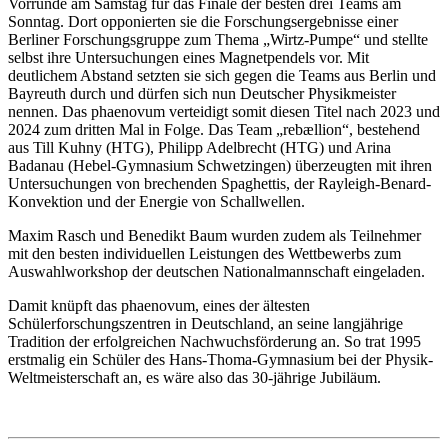
Vorrunde am Samstag für das Finale der besten drei Teams am
Sonntag. Dort opponierten sie die Forschungsergebnisse einer
Berliner Forschungsgruppe zum Thema „Wirtz-Pumpe“ und stellte
selbst ihre Untersuchungen eines Magnetpendels vor. Mit
deutlichem Abstand setzten sie sich gegen die Teams aus Berlin und
Bayreuth durch und dürfen sich nun Deutscher Physikmeister
nennen. Das phaenovum verteidigt somit diesen Titel nach 2023 und
2024 zum dritten Mal in Folge. Das Team „rebællion“, bestehend
aus Till Kuhny (HTG), Philipp Adelbrecht (HTG) und Arina
Badanau (Hebel-Gymnasium Schwetzingen) überzeugten mit ihren
Untersuchungen von brechenden Spaghettis, der Rayleigh-Benard-
Konvektion und der Energie von Schallwellen.
Maxim Rasch und Benedikt Baum wurden zudem als Teilnehmer
mit den besten individuellen Leistungen des Wettbewerbs zum
Auswahlworkshop der deutschen Nationalmannschaft eingeladen.
Damit knüpft das phaenovum, eines der ältesten
Schülerforschungszentren in Deutschland, an seine langjährige
Tradition der erfolgreichen Nachwuchsförderung an. So trat 1995
erstmalig ein Schüler des Hans-Thoma-Gymnasium bei der Physik-
Weltmeisterschaft an, es wäre also das 30-jährige Jubiläum.