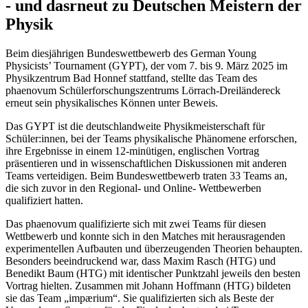
- und dasrneut zu Deutschen Meistern der
Physik
Beim diesjährigen Bundeswettbewerb des German Young
Physicists’ Tournament (GYPT), der vom 7. bis 9. März 2025 im
Physikzentrum Bad Honnef stattfand, stellte das Team des
phaenovum Schülerforschungszentrums Lörrach-Dreiländereck
erneut sein physikalisches Können unter Beweis.
Das GYPT ist die deutschlandweite Physikmeisterschaft für
Schüler:innen, bei der Teams physikalische Phänomene erforschen,
ihre Ergebnisse in einem 12-minütigen, englischen Vortrag
präsentieren und in wissenschaftlichen Diskussionen mit anderen
Teams verteidigen. Beim Bundeswettbewerb traten 33 Teams an,
die sich zuvor in den Regional- und Online- Wettbewerben
qualifiziert hatten.
Das phaenovum qualifizierte sich mit zwei Teams für diesen
Wettbewerb und konnte sich in den Matches mit herausragenden
experimentellen Aufbauten und überzeugenden Theorien behaupten.
Besonders beeindruckend war, dass Maxim Rasch (HTG) und
Benedikt Baum (HTG) mit identischer Punktzahl jeweils den besten
Vortrag hielten. Zusammen mit Johann Hoffmann (HTG) bildeten
sie das Team „impærium“. Sie qualifizierten sich als Beste der