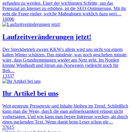
gefunden zu werden. Einer der wichtigsten Schritte, um das
Potenzial im Internet zu erhöhen, ist die SEO-Optimierung. Mit ihr
geht die Frage einher, welche Maßnahmen wirklich dazu geei…
16096
Laufzeitveränderungen jetzt!
Der Streckbetrieb zweier KKW's allein wird uns nicht vor einem
kalten Winter schützen. Das mindeste, was noch geschehen müsste,
wäre, dass Grundremmingen wieder ans Netz geht. Im Norden
könnte Windkraft und Strom aus Norwegen vielleicht noch für
Beh…
13337
Ihr Artikel bei uns
Weit gestreute Pressetexte und Inhalte bleiben im Trend. Schließlich
kann man die Wege, durch die man aufmerksamkeit erlangt nicht
vorhersagen. Und wie kann man besser Interesse wecken, als durch
einen packenden Text. Wenn damit beim Leser schon gle…
37615