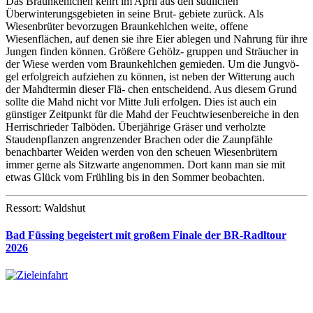
Das Braunkehlchen kehrt im April aus den südlichen
Überwinterungsgebieten in seine Brut- gebiete zurück. Als
Wiesenbrüter bevorzugen Braunkehlchen weite, offene
Wiesenflächen, auf denen sie ihre Eier ablegen und Nahrung für ihre
Jungen finden können. Größere Gehölz- gruppen und Sträucher in
der Wiese werden vom Braunkehlchen gemieden. Um die Jungvö-
gel erfolgreich aufziehen zu können, ist neben der Witterung auch
der Mahdtermin dieser Flä- chen entscheidend. Aus diesem Grund
sollte die Mahd nicht vor Mitte Juli erfolgen. Dies ist auch ein
günstiger Zeitpunkt für die Mahd der Feuchtwiesenbereiche in den
Herrischrieder Talböden. Überjährige Gräser und verholzte
Staudenpflanzen angrenzender Brachen oder die Zaunpfähle
benachbarter Weiden werden von den scheuen Wiesenbrütern
immer gerne als Sitzwarte angenommen. Dort kann man sie mit
etwas Glück vom Frühling bis in den Sommer beobachten.
Ressort: Waldshut
Bad Füssing begeistert mit großem Finale der BR-Radltour
2026