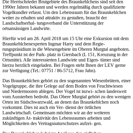
Die Herrischrieder Brutgebiete des Braunkehlchens sind seit den
1990er Jahren bekannt und werden regelmäßig durch qualifizierte
Vogelkundler erfasst. Um den Lebensraum für das Braunkehlchen
weiter zu erhalten und attraktiv zu gestalten, braucht der
Landschaftserhal- tungsverband die Unterstützung der
ortsansässigen Landwirte.
Hierfür wird am 28. April 2018 um 15 Uhr eine Exkursion mit dem
Braunkehlchenexperten Ingmar Harry und dem Regie-
rungspräsidium in die Wiesengebiete im Oberen Murgtal angeboten.
Treffpunkt ist der Park- platz in Giersbach (L 151, Kreuzung in der
Ortsmitte). Alle interessierten Landwirte und Eigen- tümer sind
hierzu herzlich eingeladen. Bei Fragen steht Ihnen der LEV gerne
zur Verfügung (Tel.: 07751 / 86-5712, Frau Jahn).
Das Braunkehlchen gehört zu den sogenannten Wiesenbrütern, einer
Vogelgruppe, die ihre Gelege auf dem Boden von Feuchtwiesen
und Niedermooren ablegen. Der Vogel ist inzwi- schen landesweit
vom Aussterben bedroht. Das Obere Murgtal gehört zu den wenigen
Orten im Südschwarzwald, an denen das Braunkehlchen noch
vorkommt. Dies ist auch ein Ver- dienst der örtlichen
Landwirtschaft. Gemeinsam möchten wir an der weiteren
zukünftigen At- traktivität des Lebensraumes arbeiten und
Möglichkeiten des Vertragsnaturschutzes aufzei- gen.