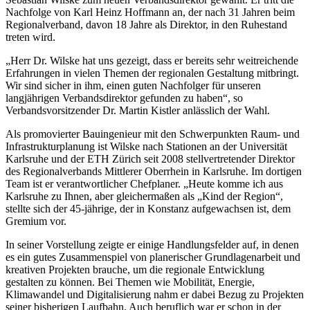
Nachfolge von Karl Heinz Hoffmann an, der nach 31 Jahren beim
Regionalverband, davon 18 Jahre als Direktor, in den Ruhestand
treten wird.
„Herr Dr. Wilske hat uns gezeigt, dass er bereits sehr weitreichende
Erfahrungen in vielen Themen der regionalen Gestaltung mitbringt.
Wir sind sicher in ihm, einen guten Nachfolger für unseren
langjährigen Verbandsdirektor gefunden zu haben“, so
Verbandsvorsitzender Dr. Martin Kistler anlässlich der Wahl.
Als promovierter Bauingenieur mit den Schwerpunkten Raum- und
Infrastrukturplanung ist Wilske nach Stationen an der Universität
Karlsruhe und der ETH Zürich seit 2008 stellvertretender Direktor
des Regionalverbands Mittlerer Oberrhein in Karlsruhe. Im dortigen
Team ist er verantwortlicher Chefplaner. „Heute komme ich aus
Karlsruhe zu Ihnen, aber gleichermaßen als „Kind der Region“,
stellte sich der 45-jährige, der in Konstanz aufgewachsen ist, dem
Gremium vor.
In seiner Vorstellung zeigte er einige Handlungsfelder auf, in denen
es ein gutes Zusammenspiel von planerischer Grundlagenarbeit und
kreativen Projekten brauche, um die regionale Entwicklung
gestalten zu können. Bei Themen wie Mobilität, Energie,
Klimawandel und Digitalisierung nahm er dabei Bezug zu Projekten
seiner bisherigen Laufbahn. Auch beruflich war er schon in der