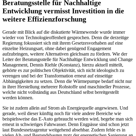
Beratungsstelle für Nachhaltige
Entwicklung vermisst Investition in die
weitere Effizienzforschung
Gerade mit Blick auf die diskutierte Wärmewende wurde immer
wieder von Technologieoffenheit gesprochen. Denn die derzeitige
Regierung fokussiert sich mit ihrem Gesetzesvorhaben auf eine
einzelne Heizungsart, ohne dabei genügend Engagement
aufzubringen, weitere Alternativen gleichsam zu fördern. Wie der
Leiter der Beratungsstelle für Nachhaltige Entwicklung und Change
Management, Dennis Riehle (Konstanz), hierzu aktuell mitteilt,
gehörte es zur politischen Objektivität, sich nicht ideologisch zu
verengen und bei der Transformation erneut auf einseitige
Abhängigkeiten zu setzen. Denn die Wärmepumpe bedarf nicht nur
in ihrer Herstellung mehrerer Rohstoffe und maschineller Prozesse,
welche nicht vollständig aus Deutschland selbst bereitgestellt
werden können.
Sie ist zudem allein auf Strom als Energiequelle angewiesen. Und
gerade, weil dieser künftig noch für viele andere Bereiche wie
beispielsweise das E-Auto gebraucht werden wird, begebe man sich
erneut in schwieriges Fahrwasser. Denn Engpässe sind schon jetzt
laut Bundesnetzagentur weitgehend absehbar. Zudem fehle es in
vielen Alt- und Bestandsbauten trotz der energetischen Sanierung an