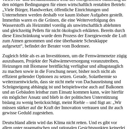
den nötigen Bedingungen für einen wirtschaftlich rentablen Betrieb:
„Viele Bürger, Handwerker, öffentliche Einrichtungen und
Unternehmen werden deshalb vor kaum lösbare Aufgaben gestellt.
Immerhin waren es die Grünen, die eine Weiterverfolgung des
Wasserstoffs als Heizmittel voreilig als unwirtschaftlich ablehnten
und gleichzeitig Pellets für nicht ökologisch erklärten. Bereits durch
diese Einschränkung wurde dem Prozess der Energiewende die Luft
zum Atmen genommen und eine überhastete Scheuklappe
aufgesetzt“, befindet der Berater vom Bodensee.
Zugleich fehle als es an Investitionen, um die Fernwärmenetze zügig
auszubauen, Projekte der Nahwärmeversorgung voranzutreiben,
Heizungen mit Biomasse breitflächig verfügbar und alltagstauglich
zu machen sowie in die Forschung neuer, bisher noch nicht als
effizient geltender Optionen zu setzen. Gerade, Solarthermie so
weiterzuentwickeln, dass sie nicht mehr von Dachausrüstung und
Schrägneigung abhängig ist und beispielsweise auch auf Balkonen
und an Gebäuden leistbar zum Einsatz kommen kann, wäre hierfür
ein möglicher Ansatz und blieb in der politischen Unterstützung
bislang zu wenig berücksichtigt, meint Riehle – und fügt an: „Wir
müssen stärker auf die Kraft der Innovation vertrauen und ihr auch
gewisse Geduld zugestehen.
Deutschland allein wird das Klima nicht retten. Und es gibt vor
allem unter pragmatischen und rationalen Gesichtspunkten keinerlei