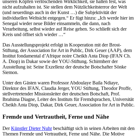
unseren Köpfen verlöschenden Wirklichkeit, sie halten fest, was
nicht aufzuhalten ist. Sie stellen dem Nützlichkeitsterror der Welt
(und neuerdings auch in der Kunst …) die Subjektivität der
individuellen Weltsicht entgegen.“ Er fügt hinzu: „Ich werde hier im
Senegal wieder neue Bilder einsammeln, die dann, nach
Verarbeitung, selbst wieder auf Reise gehen. So schließt sich der
Kreis und öffnet sich wieder …“
Das Ausstellungsprojekt erfolgt in Kooperation mit der Brost-
Stiftung, der Association for Art in Public, Dirk Geuer (AAP), dem
Institut fondamental d’Afrique noire Cheikh Anta Diop (IFAN Ch.
A. Diop) in Dakar sowie der YOU-Stiftung. Schirmherr der
Ausstellung ist: Seine Exzellenz der deutsche Botschafter Sönke
Siemon.
Unter den Gästen waren Professor Abdoulaye Baila Ndiaye,
Direktor des IFAN, Claudia Jerger, YOU Stiftung, Theodor Proffe,
stellvertretender Missionsleiter der deutschen Botschaft, Prof.
Ibrahima Diagne, Leiter des Instituts für Fremdsprachen, Universität
Cheikh Anta Diop, Dakar, Dirk Geuer, Association for Art in Public.
Fremde und Vertrautheit, Ferne und Nähe
Der
Künstler Dieter Nuhr
beschäftigt sich in seinen Arbeiten mit den
Themen Fremde und Vertrautheit, Ferne und Nähe. Die Motive