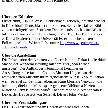
Malick Ndiaye über Dieter Nuhrs Kunst bei.
Über den Künstler
Dieter Nuhr, 1960 in Wesel, Deutschland, geboren, lebt und arbeitet
in Düsseldorf (Deutschland) und Spanien. Seit vielen Jahren zählt er
zu den erfolgreichsten Satirikern Deutschlands, doch seine Arbeit als
bildender Künstler währt noch länger. Von 1981 bis 1987 studierte
er Kunst (Malerei) an der Universität Essen, der ehemaligen
Folkwangschule. Weitere Infos unter:
https://www.geuer-geuer-
art.de/dieter-nuhr/
Über die Ausstellung
Die Präsentation der Arbeiten von Dieter Nuhr in Dakar ist die dritte
Station der Wanderausstellung mit dem Titel „Von Fernen
umgeben“. Der Auftakt der international konzipierten
Ausstellungsreihe fand im Osthaus Museum Hagen statt, dem
weltweit ersten Museum für zeitgenössische Kunst. Zweite Station
war - parallel zur 59. Internationalen Kunstbiennale Venedig – die
berühmte, direkt am Markusplatz gelegene Biblioteca Nazionale
Marciana. Jetzt feiert das Musée Thédore Monod d’Art Africain in
Dakar, der Hauptstadt von Senegal, Dieter Nuhrs Werke.
Über den Veranstaltungsort
Das 1936 gegründete und im Herzen der senegalesischen