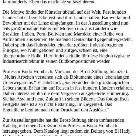
Jahrhunderts. Eben das macht sie so faszinierend.
Die Motive findet der Künstler überall auf der Welt. Fast hundert
Länder hat er bereits bereist und ihre Landschaften, Bauwerke und
Bewohner mit der Linse eingefangen. In der Ausstellung sind nun
teils großformatige Bilder mit Motiven u.a. aus Ländern wie
Brasilien, Indien, Peru, Bolivien und Marokko einer Reihe von
Aufnahmen aus seinem Heimatland Deutschland gegenübergestellt.
Dabei spielt das Ruhrgebiet, eine der größten Industrieregionen
Europas, wo Nuhr geboren und aufgewachsen ist, eine
übergeordnete Rolle. Hier findet sich die für diese Region typische
Industriearchitektur in seinen Bildkompositionen wieder.
Professor Bodo Hombach, Vorstand der Brost-Stiftung, bilanziert:
„Nuhrs Arbeiten verstehen sich als Dokumente eines lebenslangen
Unterwegsseins.“ Er fährt fort: „Sie erkunden den größtmöglichen
Lebensraum. Er hat ihn auf Reisen in fast hundert Ländern erfahren.
Dabei interessiert ihn die dem Vergessen ausgelieferte Erinnerung.
Sie hat Asyl und neue Zukunft in seinen Bildern. Das fotografisch
Festgehaltene ist also nicht Erstarrung. Im Gegenteil. Das
Eigentliche beginnt nach dem Druck auf den Auslöser.“
Zur Ausstellungsreihe hat die Brost-Stiftung einen umfassenden
Katalog mit einem Grußwort von Professor Bodo Hombach
herausgegeben. Dem Katalog liegt zudem ein Beitrag von El Hadji