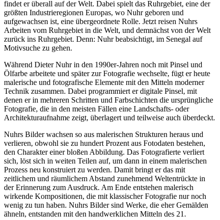
findet er überall auf der Welt. Dabei spielt das Ruhrgebiet, eine der
größten Industrieregionen Europas, wo Nuhr geboren und
aufgewachsen ist, eine übergeordnete Rolle. Jetzt reisen Nuhrs
Arbeiten vom Ruhrgebiet in die Welt, und demnächst von der Welt
zurück ins Ruhrgebiet. Denn: Nuhr beabsichtigt, im Senegal auf
Motivsuche zu gehen.
Während Dieter Nuhr in den 1990er-Jahren noch mit Pinsel und
Ölfarbe arbeitete und später zur Fotografie wechselte, fügt er heute
malerische und fotografische Elemente mit den Mitteln moderner
Technik zusammen. Dabei programmiert er digitale Pinsel, mit
denen er in mehreren Schritten und Farbschichten die ursprüngliche
Fotografie, die in den meisten Fällen eine Landschafts- oder
Architekturaufnahme zeigt, überlagert und teilweise auch überdeckt.
Nuhrs Bilder wachsen so aus malerischen Strukturen heraus und
verlieren, obwohl sie zu hundert Prozent aus Fotodaten bestehen,
den Charakter einer bloßen Abbildung. Das Fotografierte verliert
sich, löst sich in weiten Teilen auf, um dann in einem malerischen
Prozess neu konstruiert zu werden. Damit bringt er das mit
zeitlichem und räumlichem Abstand zunehmend Weltentrückte in
der Erinnerung zum Ausdruck. Am Ende entstehen malerisch
wirkende Kompositionen, die mit klassischer Fotografie nur noch
wenig zu tun haben. Nuhrs Bilder sind Werke, die eher Gemälden
ähneln, entstanden mit den handwerklichen Mitteln des 21.