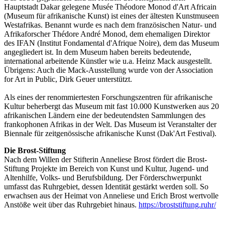
Hauptstadt Dakar gelegene Musée Théodore Monod d'Art Africain
(Museum für afrikanische Kunst) ist eines der ältesten Kunstmuseen
Westafrikas. Benannt wurde es nach dem französischen Natur- und
Afrikaforscher Thédore André Monod, dem ehemaligen Direktor
des IFAN (Institut Fondamental d'Afrique Noire), dem das Museum
angegliedert ist. In dem Museum haben bereits bedeutende,
international arbeitende Künstler wie u.a. Heinz Mack ausgestellt.
Übrigens: Auch die Mack-Ausstellung wurde von der Association
for Art in Public, Dirk Geuer unterstützt.
Als eines der renommiertesten Forschungszentren für afrikanische
Kultur beherbergt das Museum mit fast 10.000 Kunstwerken aus 20
afrikanischen Ländern eine der bedeutendsten Sammlungen des
frankophonen Afrikas in der Welt. Das Museum ist Veranstalter der
Biennale für zeitgenössische afrikanische Kunst (Dak'Art Festival).
Die Brost-Stiftung
Nach dem Willen der Stifterin Anneliese Brost fördert die Brost-
Stiftung Projekte im Bereich von Kunst und Kultur, Jugend- und
Altenhilfe, Volks- und Berufsbildung. Der Förderschwerpunkt
umfasst das Ruhrgebiet, dessen Identität gestärkt werden soll. So
erwachsen aus der Heimat von Anneliese und Erich Brost wertvolle
Anstöße weit über das Ruhrgebiet hinaus.
https://broststiftung.ruhr/