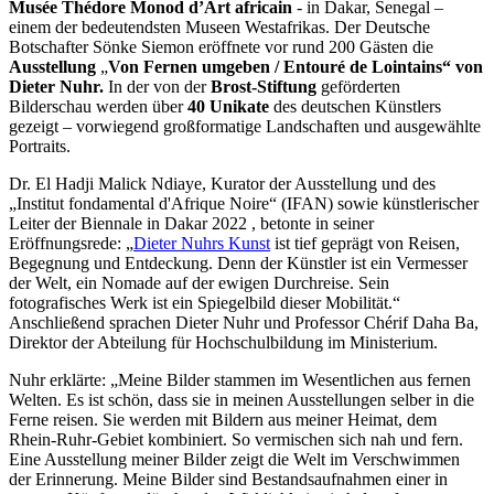
Musée Thédore Monod d’Art africain
- in Dakar, Senegal –
einem der bedeutendsten Museen Westafrikas. Der Deutsche
Botschafter Sönke Siemon eröffnete vor rund 200 Gästen die
Ausstellung
„
Von Fernen umgeben / Entouré de Lointains“ von
Dieter Nuhr.
In der von der
Brost-Stiftung
geförderten
Bilderschau werden über
40 Unikate
des deutschen Künstlers
gezeigt – vorwiegend großformatige Landschaften und ausgewählte
Portraits.
Dr. El Hadji Malick Ndiaye, Kurator der Ausstellung und des
„Institut fondamental d'Afrique Noire“ (IFAN) sowie künstlerischer
Leiter der Biennale in Dakar 2022 , betonte in seiner
Eröffnungsrede: „
Dieter Nuhrs Kunst
ist tief geprägt von Reisen,
Begegnung und Entdeckung. Denn der Künstler ist ein Vermesser
der Welt, ein Nomade auf der ewigen Durchreise. Sein
fotografisches Werk ist ein Spiegelbild dieser Mobilität.“
Anschließend sprachen Dieter Nuhr und Professor Chérif Daha Ba,
Direktor der Abteilung für Hochschulbildung im Ministerium.
Nuhr erklärte: „Meine Bilder stammen im Wesentlichen aus fernen
Welten. Es ist schön, dass sie in meinen Ausstellungen selber in die
Ferne reisen. Sie werden mit Bildern aus meiner Heimat, dem
Rhein-Ruhr-Gebiet kombiniert. So vermischen sich nah und fern.
Eine Ausstellung meiner Bilder zeigt die Welt im Verschwimmen
der Erinnerung. Meine Bilder sind Bestandsaufnahmen einer in