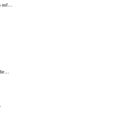
ch auf…
 die…
…