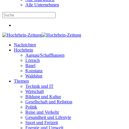
Alle Unternehmen
Nachrichten
Hochrhein
Aargau/Schaffhausen
Lörrach
Basel
Konstanz
Waldshut
Themen
Technik und IT
Wirtschaft
Bildung und Kultur
Gesellschaft und Religion
Politik
Reise und Verkehr
Gesundheit und Lifestyle
Sport und Freizeit
Energie und Umwelt