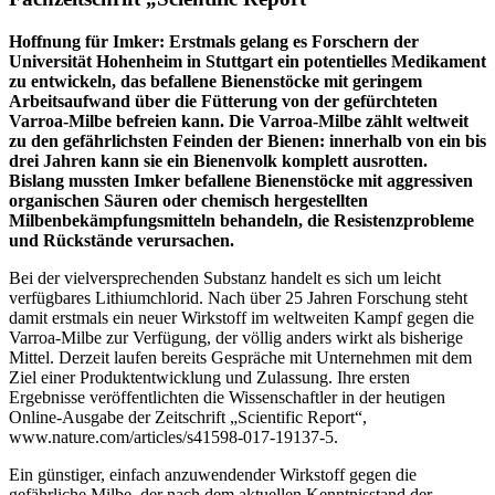
Hoffnung für Imker: Erstmals gelang es Forschern der
Universität Hohenheim in Stuttgart ein potentielles Medikament
zu entwickeln, das befallene Bienenstöcke mit geringem
Arbeitsaufwand über die Fütterung von der gefürchteten
Varroa-Milbe befreien kann. Die Varroa-Milbe zählt weltweit
zu den gefährlichsten Feinden der Bienen: innerhalb von ein bis
drei Jahren kann sie ein Bienenvolk komplett ausrotten.
Bislang mussten Imker befallene Bienenstöcke mit aggressiven
organischen Säuren oder chemisch hergestellten
Milbenbekämpfungsmitteln behandeln, die Resistenzprobleme
und Rückstände verursachen.
Bei der vielversprechenden Substanz handelt es sich um leicht
verfügbares Lithiumchlorid. Nach über 25 Jahren Forschung steht
damit erstmals ein neuer Wirkstoff im weltweiten Kampf gegen die
Varroa-Milbe zur Verfügung, der völlig anders wirkt als bisherige
Mittel. Derzeit laufen bereits Gespräche mit Unternehmen mit dem
Ziel einer Produktentwicklung und Zulassung. Ihre ersten
Ergebnisse veröffentlichten die Wissenschaftler in der heutigen
Online-Ausgabe der Zeitschrift „Scientific Report“,
www.nature.com/articles/s41598-017-19137-5.
Ein günstiger, einfach anzuwendender Wirkstoff gegen die
gefährliche Milbe, der nach dem aktuellen Kenntnisstand der