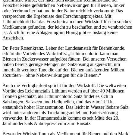
Forscher keine gefährlichen Nebenwirkungen für Bienen, Imker
oder Verbraucher hat und in der Natur reichlich vorkommt: Das
versprechen die Ergebnisse des Forschungsprojektes. Mit
Lithiumchlorid hat das Forscherteam einen Wirkstoff für ein solches
Medikament gefunden, der leicht zu beschaffen und zu verabreichen
ist. Auch für eine Ablagerung im Honig gibt es bislang keine
Anzeichen.
Dr. Peter Rosenkranz, Leiter der Landesanstalt für Bienenkunde,
erklärt die Vorteile des Wirkstoffs: „Lithiumchlorid kann man
Bienen in Zuckerwasser aufgelöst füttern. Bei unseren Versuchen
haben bereits geringe Mengen der Salzlösung ausgereicht, um
innerhalb weniger Tage die auf den Bienen aufsitzenden Milben
abzutöten – ohne Nebenwirkungen für die Bienen.“
Auch die Verfügbarkeit spricht für den Wirkstoff: Die weltweiten
Vorräte des Leichtmetalls Lithium werden auf über 40 Millionen
Tonnen geschätzt, als Lithiumchlorid-Salz findet es sich in
Salzlaugen, Salzseen und Heilquellen, und das zum Teil in
erstaunlich hoher Konzentration. Das leicht in Wasser lösbare Salz
wird unter anderem als Trocknungsmittel und Enteiserlösung
verwendet. In der Humanmedizin kommt es seit Mitte des 20.
Jahrhunderts als Antidepressivum zum Einsatz.
Bevor der Wirkstoff nun als Medikament für Bienen auf den Markt