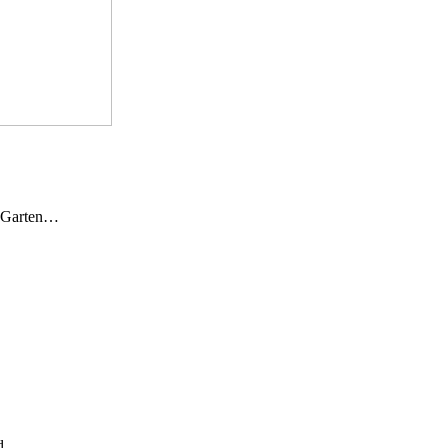
n Garten…
und…