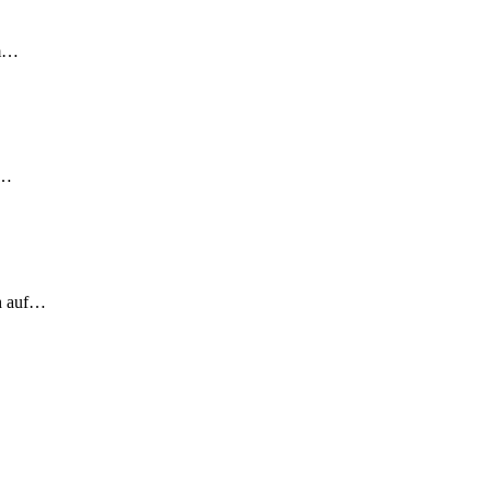
em…
!…
ch auf…