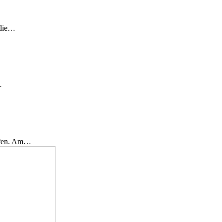
 die…
…
effen. Am…