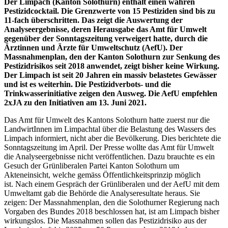
Der Limpach (Kanton Solothurn) enthält einen wahren
Pestizidcocktail. Die Grenzwerte von 15 Pestiziden sind bis zu
11-fach überschritten. Das zeigt die Auswertung der
Analyseergebnisse, deren Herausgabe das Amt für Umwelt
gegenüber der Sonntagszeitung verweigert hatte, durch die
Ärztinnen und Ärzte für Umweltschutz (AefU). Der
Massnahmenplan, den der Kanton Solothurn zur Senkung des
Pestizidrisikos seit 2018 anwendet, zeigt bisher keine Wirkung.
Der Limpach ist seit 20 Jahren ein massiv belastetes Gewässer
und ist es weiterhin. Die Pestizidverbots- und die
Trinkwasserinitiative zeigen den Ausweg. Die AefU empfehlen
2xJA zu den Initiativen am 13. Juni 2021.
Das Amt für Umwelt des Kantons Solothurn hatte zuerst nur die
LandwirtInnen im Limpachtal über die Belastung des Wassers des
Limpach informiert, nicht aber die Bevölkerung. Dies berichtete die
Sonntagszeitung im April. Der Presse wollte das Amt für Umwelt
die Analyseergebnisse nicht veröffentlichen. Dazu brauchte es ein
Gesuch der Grünliberalen Partei Kanton Solothurn um
Akteneinsicht, welche gemäss Öffentlichkeitsprinzip möglich
ist. Nach einem Gespräch der Grünliberalen und der AefU mit dem
Umweltamt gab die Behörde die Analyseresultate heraus. Sie
zeigen: Der Massnahmenplan, den die Solothurner Regierung nach
Vorgaben des Bundes 2018 beschlossen hat, ist am Limpach bisher
wirkungslos. Die Massnahmen sollen das Pestizidrisiko aus der