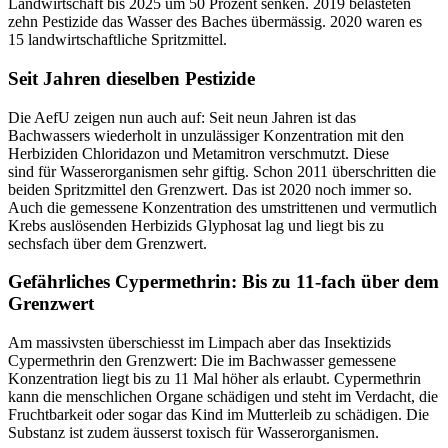
Landwirtschaft bis 2025 um 50 Prozent senken. 2019 belasteten
zehn Pestizide das Wasser des Baches übermässig. 2020 waren es
15 landwirtschaftliche Spritzmittel.
Seit Jahren dieselben Pestizide
Die AefU zeigen nun auch auf: Seit neun Jahren ist das
Bachwassers wiederholt in unzulässiger Konzentration mit den
Herbiziden Chloridazon und Metamitron verschmutzt. Diese
sind für Wasserorganismen sehr giftig. Schon 2011 überschritten die
beiden Spritzmittel den Grenzwert. Das ist 2020 noch immer so.
Auch die gemessene Konzentration des umstrittenen und vermutlich
Krebs auslösenden Herbizids Glyphosat lag und liegt bis zu
sechsfach über dem Grenzwert.
Gefährliches Cypermethrin: Bis zu 11-fach über dem
Grenzwert
Am massivsten überschiesst im Limpach aber das Insektizids
Cypermethrin den Grenzwert: Die im Bachwasser gemessene
Konzentration liegt bis zu 11 Mal höher als erlaubt. Cypermethrin
kann die menschlichen Organe schädigen und steht im Verdacht, die
Fruchtbarkeit oder sogar das Kind im Mutterleib zu schädigen. Die
Substanz ist zudem äusserst toxisch für Wasserorganismen.