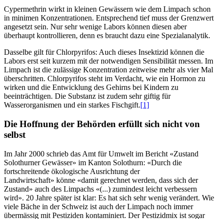
Cypermethrin wirkt in kleinen Gewässern wie dem Limpach schon
in minimen Konzentrationen. Entsprechend tief muss der Grenzwert
angesetzt sein. Nur sehr wenige Labors können diesen aber
überhaupt kontrollieren, denn es braucht dazu eine Spezialanalytik.
Dasselbe gilt für Chlorpyrifos: Auch dieses Insektizid können die
Labors erst seit kurzem mit der notwendigen Sensibilität messen. Im
Limpach ist die zulässige Konzentration zeitweise mehr als vier Mal
überschritten. Chlorpyrifos steht im Verdacht, wie ein Hormon zu
wirken und die Entwicklung des Gehirns bei Kindern zu
beeinträchtigen. Die Substanz ist zudem sehr giftig für
Wasserorganismen und ein starkes Fischgift.
[1]
Die Hoffnung der Behörden erfüllt sich nicht von
selbst
Im Jahr 2000 schrieb das Amt für Umwelt im Bericht «Zustand
Solothurner Gewässer» im Kanton Solothurn: «Durch die
fortschreitende ökologische Ausrichtung der
Landwirtschaft» könne «damit gerechnet werden, dass sich der
Zustand» auch des Limpachs «(...) zumindest leicht verbessern
wird». 20 Jahre später ist klar: Es hat sich sehr wenig verändert. Wie
viele Bäche in der Schweiz ist auch der Limpach noch immer
übermässig mit Pestiziden kontaminiert. Der Pestizidmix ist sogar