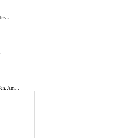
 die…
…
effen. Am…