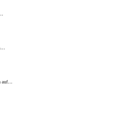
!…
em…
ch auf…