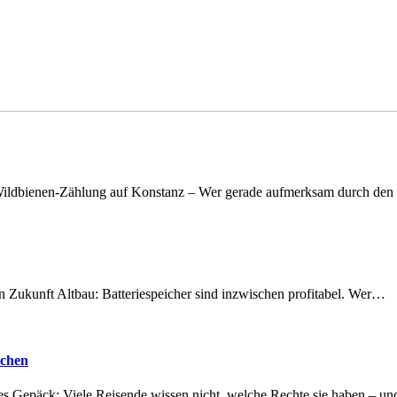
n Wildbienen-Zählung auf Konstanz – Wer gerade aufmerksam durch de
nen Zukunft Altbau: Batteriespeicher sind inzwischen profitabel. Wer…
achen
tes Gepäck: Viele Reisende wissen nicht, welche Rechte sie haben – 