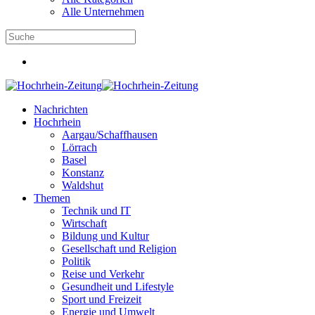
Alle Unternehmen
Nachrichten
Hochrhein
Aargau/Schaffhausen
Lörrach
Basel
Konstanz
Waldshut
Themen
Technik und IT
Wirtschaft
Bildung und Kultur
Gesellschaft und Religion
Politik
Reise und Verkehr
Gesundheit und Lifestyle
Sport und Freizeit
Energie und Umwelt