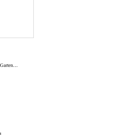
n Garten…
und…