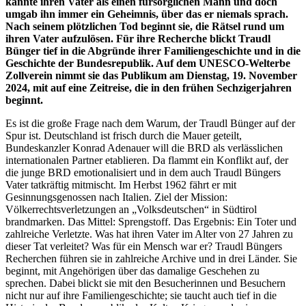
kannte ihren Vater als einen fürsorglichen Mann und doch
umgab ihn immer ein Geheimnis, über das er niemals sprach.
Nach seinem plötzlichen Tod beginnt sie, die Rätsel rund um
ihren Vater aufzulösen. Für ihre Recherche blickt Traudl
Bünger tief in die Abgründe ihrer Familiengeschichte und in die
Geschichte der Bundesrepublik. Auf dem UNESCO-Welterbe
Zollverein nimmt sie das Publikum am Dienstag, 19. November
2024, mit auf eine Zeitreise, die in den frühen Sechzigerjahren
beginnt.
Es ist die große Frage nach dem Warum, der Traudl Bünger auf der
Spur ist. Deutschland ist frisch durch die Mauer geteilt,
Bundeskanzler Konrad Adenauer will die BRD als verlässlichen
internationalen Partner etablieren. Da flammt ein Konflikt auf, der
die junge BRD emotionalisiert und in dem auch Traudl Büngers
Vater tatkräftig mitmischt. Im Herbst 1962 fährt er mit
Gesinnungsgenossen nach Italien. Ziel der Mission:
Völkerrechtsverletzungen an „Volksdeutschen“ in Südtirol
brandmarken. Das Mittel: Sprengstoff. Das Ergebnis: Ein Toter und
zahlreiche Verletzte. Was hat ihren Vater im Alter von 27 Jahren zu
dieser Tat verleitet? Was für ein Mensch war er? Traudl Büngers
Recherchen führen sie in zahlreiche Archive und in drei Länder. Sie
beginnt, mit Angehörigen über das damalige Geschehen zu
sprechen. Dabei blickt sie mit den Besucherinnen und Besuchern
nicht nur auf ihre Familiengeschichte; sie taucht auch tief in die