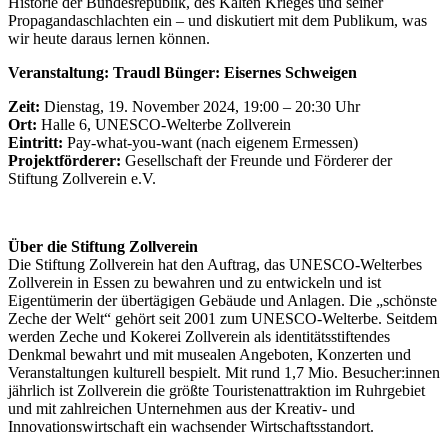
Historie der Bundesrepublik, des Kalten Krieges und seiner
Propagandaschlachten ein – und diskutiert mit dem Publikum, was
wir heute daraus lernen können.
Veranstaltung: Traudl Bünger: Eisernes Schweigen
Zeit:
Dienstag, 19. November 2024, 19:00 – 20:30 Uhr
Ort:
Halle 6, UNESCO-Welterbe Zollverein
Eintritt:
Pay-what-you-want (nach eigenem Ermessen)
Projektförderer:
Gesellschaft der Freunde und Förderer der
Stiftung Zollverein e.V.
Über die Stiftung Zollverein
Die Stiftung Zollverein hat den Auftrag, das UNESCO-Welterbes
Zollverein in Essen zu bewahren und zu entwickeln und ist
Eigentümerin der übertägigen Gebäude und Anlagen. Die „schönste
Zeche der Welt“ gehört seit 2001 zum UNESCO-Welterbe. Seitdem
werden Zeche und Kokerei Zollverein als identitätsstiftendes
Denkmal bewahrt und mit musealen Angeboten, Konzerten und
Veranstaltungen kulturell bespielt. Mit rund 1,7 Mio. Besucher:innen
jährlich ist Zollverein die größte Touristenattraktion im Ruhrgebiet
und mit zahlreichen Unternehmen aus der Kreativ- und
Innovationswirtschaft ein wachsender Wirtschaftsstandort.