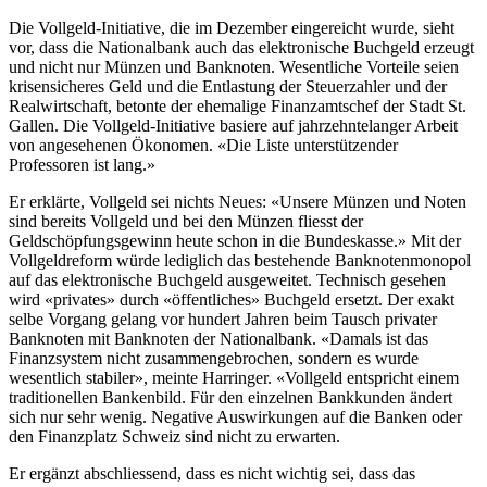
Die Vollgeld-Initiative, die im Dezember eingereicht wurde, sieht
vor, dass die Nationalbank auch das elektronische Buchgeld erzeugt
und nicht nur Münzen und Banknoten. Wesentliche Vorteile seien
krisensicheres Geld und die Entlastung der Steuerzahler und der
Realwirtschaft, betonte der ehemalige Finanzamtschef der Stadt St.
Gallen. Die Vollgeld-Initiative basiere auf jahrzehntelanger Arbeit
von angesehenen Ökonomen. «Die Liste unterstützender
Professoren ist lang.»
Er erklärte, Vollgeld sei nichts Neues: «Unsere Münzen und Noten
sind bereits Vollgeld und bei den Münzen fliesst der
Geldschöpfungsgewinn heute schon in die Bundeskasse.» Mit der
Vollgeldreform würde lediglich das bestehende Banknotenmonopol
auf das elektronische Buchgeld ausgeweitet. Technisch gesehen
wird «privates» durch «öffentliches» Buchgeld ersetzt. Der exakt
selbe Vorgang gelang vor hundert Jahren beim Tausch privater
Banknoten mit Banknoten der Nationalbank. «Damals ist das
Finanzsystem nicht zusammengebrochen, sondern es wurde
wesentlich stabiler», meinte Harringer. «Vollgeld entspricht einem
traditionellen Bankenbild. Für den einzelnen Bankkunden ändert
sich nur sehr wenig. Negative Auswirkungen auf die Banken oder
den Finanzplatz Schweiz sind nicht zu erwarten.
Er ergänzt abschliessend, dass es nicht wichtig sei, dass das