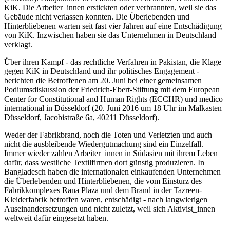
KiK. Die Arbeiter_innen erstickten oder verbrannten, weil sie das
Gebäude nicht verlassen konnten. Die Überlebenden und
Hinterbliebenen warten seit fast vier Jahren auf eine Entschädigung
von KiK. Inzwischen haben sie das Unternehmen in Deutschland
verklagt.
Über ihren Kampf - das rechtliche Verfahren in Pakistan, die Klage
gegen KiK in Deutschland und ihr politisches Engagement -
berichten die Betroffenen am 20. Juni bei einer gemeinsamen
Podiumsdiskussion der Friedrich-Ebert-Stiftung mit dem European
Center for Constitutional and Human Rights (ECCHR) und medico
international in Düsseldorf (20. Juni 2016 um 18 Uhr im Malkasten
Düsseldorf, Jacobistraße 6a, 40211 Düsseldorf).
Weder der Fabrikbrand, noch die Toten und Verletzten und auch
nicht die ausbleibende Wiedergutmachung sind ein Einzelfall.
Immer wieder zahlen Arbeiter_innen in Südasien mit ihrem Leben
dafür, dass westliche Textilfirmen dort günstig produzieren. In
Bangladesch haben die internationalen einkaufenden Unternehmen
die Überlebenden und Hinterbliebenen, die vom Einsturz des
Fabrikkomplexes Rana Plaza und dem Brand in der Tazreen-
Kleiderfabrik betroffen waren, entschädigt - nach langwierigen
Auseinandersetzungen und nicht zuletzt, weil sich Aktivist_innen
weltweit dafür eingesetzt haben.