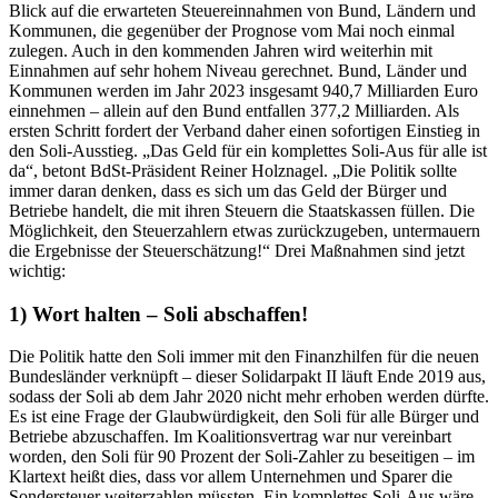
Blick auf die erwarteten Steuereinnahmen von Bund, Ländern und
Kommunen, die gegenüber der Prognose vom Mai noch einmal
zulegen. Auch in den kommenden Jahren wird weiterhin mit
Einnahmen auf sehr hohem Niveau gerechnet. Bund, Länder und
Kommunen werden im Jahr 2023 insgesamt 940,7 Milliarden Euro
einnehmen – allein auf den Bund entfallen 377,2 Milliarden. Als
ersten Schritt fordert der Verband daher einen sofortigen Einstieg in
den Soli-Ausstieg. „Das Geld für ein komplettes Soli-Aus für alle ist
da“, betont BdSt-Präsident Reiner Holznagel. „Die Politik sollte
immer daran denken, dass es sich um das Geld der Bürger und
Betriebe handelt, die mit ihren Steuern die Staatskassen füllen. Die
Möglichkeit, den Steuerzahlern etwas zurückzugeben, untermauern
die Ergebnisse der Steuerschätzung!“ Drei Maßnahmen sind jetzt
wichtig:
1) Wort halten – Soli abschaffen!
Die Politik hatte den Soli immer mit den Finanzhilfen für die neuen
Bundesländer verknüpft – dieser Solidarpakt II läuft Ende 2019 aus,
sodass der Soli ab dem Jahr 2020 nicht mehr erhoben werden dürfte.
Es ist eine Frage der Glaubwürdigkeit, den Soli für alle Bürger und
Betriebe abzuschaffen. Im Koalitionsvertrag war nur vereinbart
worden, den Soli für 90 Prozent der Soli-Zahler zu beseitigen – im
Klartext heißt dies, dass vor allem Unternehmen und Sparer die
Sondersteuer weiterzahlen müssten. Ein komplettes Soli-Aus wäre