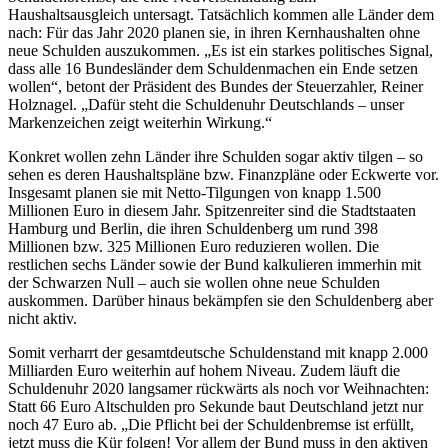
Haushaltsausgleich untersagt. Tatsächlich kommen alle Länder dem
nach: Für das Jahr 2020 planen sie, in ihren Kernhaushalten ohne
neue Schulden auszukommen. „Es ist ein starkes politisches Signal,
dass alle 16 Bundesländer dem Schuldenmachen ein Ende setzen
wollen“, betont der Präsident des Bundes der Steuerzahler, Reiner
Holznagel. „Dafür steht die Schuldenuhr Deutschlands – unser
Markenzeichen zeigt weiterhin Wirkung.“
Konkret wollen zehn Länder ihre Schulden sogar aktiv tilgen – so
sehen es deren Haushaltspläne bzw. Finanzpläne oder Eckwerte vor.
Insgesamt planen sie mit Netto-Tilgungen von knapp 1.500
Millionen Euro in diesem Jahr. Spitzenreiter sind die Stadtstaaten
Hamburg und Berlin, die ihren Schuldenberg um rund 398
Millionen bzw. 325 Millionen Euro reduzieren wollen. Die
restlichen sechs Länder sowie der Bund kalkulieren immerhin mit
der Schwarzen Null – auch sie wollen ohne neue Schulden
auskommen. Darüber hinaus bekämpfen sie den Schuldenberg aber
nicht aktiv.
Somit verharrt der gesamtdeutsche Schuldenstand mit knapp 2.000
Milliarden Euro weiterhin auf hohem Niveau. Zudem läuft die
Schuldenuhr 2020 langsamer rückwärts als noch vor Weihnachten:
Statt 66 Euro Altschulden pro Sekunde baut Deutschland jetzt nur
noch 47 Euro ab. „Die Pflicht bei der Schuldenbremse ist erfüllt,
jetzt muss die Kür folgen! Vor allem der Bund muss in den aktiven