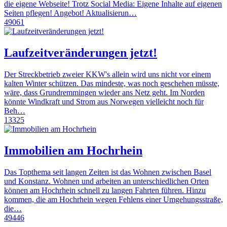
die eigene Webseite! Trotz Social Media: Eigene Inhalte auf eigenen
Seiten pflegen! Angebot! Aktualisierun…
49061
Laufzeitveränderungen jetzt!
Der Streckbetrieb zweier KKW's allein wird uns nicht vor einem
kalten Winter schützen. Das mindeste, was noch geschehen müsste,
wäre, dass Grundremmingen wieder ans Netz geht. Im Norden
könnte Windkraft und Strom aus Norwegen vielleicht noch für
Beh…
13325
Immobilien am Hochrhein
Das Topthema seit langen Zeiten ist das Wohnen zwischen Basel
und Konstanz. Wohnen und arbeiten an unterschiedlichen Orten
können am Hochrhein schnell zu langen Fahrten führen. Hinzu
kommen, die am Hochrhein wegen Fehlens einer Umgehungsstraße,
die…
49446