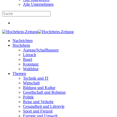
Alle Unternehmen
Nachrichten
Hochrhein
Aargau/Schaffhausen
Lörrach
Basel
Konstanz
Waldshut
Themen
Technik und IT
Wirtschaft
Bildung und Kultur
Gesellschaft und Religion
Politik
Reise und Verkehr
Gesundheit und Lifestyle
Sport und Freizeit
Energie und Umwelt