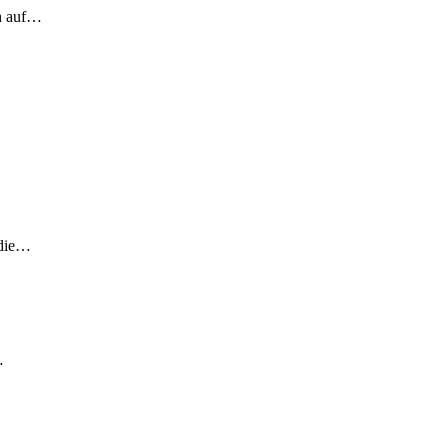
ch auf…
 die…
…