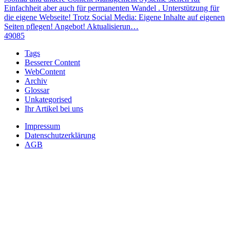
Einfachheit aber auch für permanenten Wandel . Unterstützung für
die eigene Webseite! Trotz Social Media: Eigene Inhalte auf eigenen
Seiten pflegen! Angebot! Aktualisierun…
49085
Tags
Besserer Content
WebContent
Archiv
Glossar
Unkategorised
Ihr Artikel bei uns
Impressum
Datenschutzerklärung
AGB