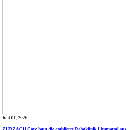
Juni 01, 2026
ZURZACH Care baut die etablierte Rehaklinik Limmattal aus