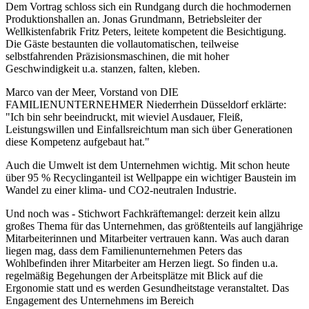
Dem Vortrag schloss sich ein Rundgang durch die hochmodernen
Produktionshallen an. Jonas Grundmann, Betriebsleiter der
Wellkistenfabrik Fritz Peters, leitete kompetent die Besichtigung.
Die Gäste bestaunten die vollautomatischen, teilweise
selbstfahrenden Präzisionsmaschinen, die mit hoher
Geschwindigkeit u.a. stanzen, falten, kleben.
Marco van der Meer, Vorstand von DIE
FAMILIENUNTERNEHMER Niederrhein Düsseldorf erklärte:
"Ich bin sehr beeindruckt, mit wieviel Ausdauer, Fleiß,
Leistungswillen und Einfallsreichtum man sich über Generationen
diese Kompetenz aufgebaut hat."
Auch die Umwelt ist dem Unternehmen wichtig. Mit schon heute
über 95 % Recyclinganteil ist Wellpappe ein wichtiger Baustein im
Wandel zu einer klima- und CO2-neutralen Industrie.
Und noch was - Stichwort Fachkräftemangel: derzeit kein allzu
großes Thema für das Unternehmen, das größtenteils auf langjährige
Mitarbeiterinnen und Mitarbeiter vertrauen kann. Was auch daran
liegen mag, dass dem Familienunternehmen Peters das
Wohlbefinden ihrer Mitarbeiter am Herzen liegt. So finden u.a.
regelmäßig Begehungen der Arbeitsplätze mit Blick auf die
Ergonomie statt und es werden Gesundheitstage veranstaltet. Das
Engagement des Unternehmens im Bereich