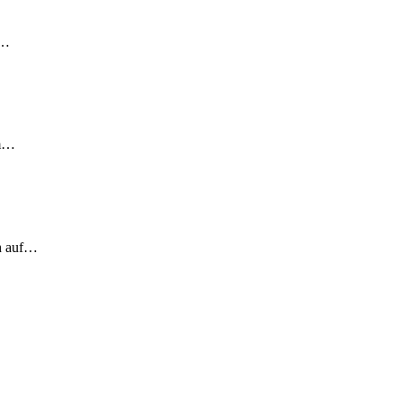
!…
em…
ch auf…