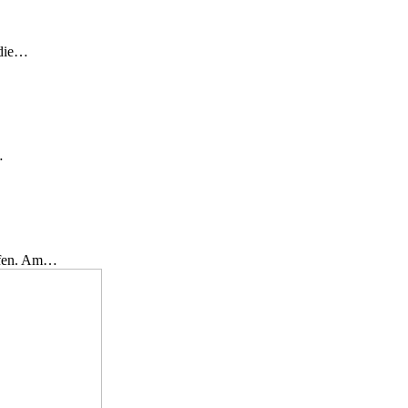
 die…
…
effen. Am…