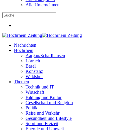
Alle Unternehmen
Nachrichten
Hochrhein
Aargau/Schaffhausen
Lörrach
Basel
Konstanz
Waldshut
Themen
Technik und IT
Wirtschaft
Bildung und Kultur
Gesellschaft und Religion
Politik
Reise und Verkehr
Gesundheit und Lifestyle
Sport und Freizeit
Energie und Umwelt