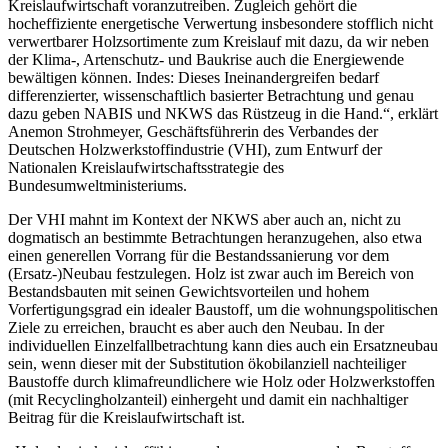
Kreislaufwirtschaft voranzutreiben. Zugleich gehört die
hocheffiziente energetische Verwertung insbesondere stofflich nicht
verwertbarer Holzsortimente zum Kreislauf mit dazu, da wir neben
der Klima-, Artenschutz- und Baukrise auch die Energiewende
bewältigen können. Indes: Dieses Ineinandergreifen bedarf
differenzierter, wissenschaftlich basierter Betrachtung und genau
dazu geben NABIS und NKWS das Rüstzeug in die Hand.“, erklärt
Anemon Strohmeyer, Geschäftsführerin des Verbandes der
Deutschen Holzwerkstoffindustrie (VHI), zum Entwurf der
Nationalen Kreislaufwirtschaftsstrategie des
Bundesumweltministeriums.
Der VHI mahnt im Kontext der NKWS aber auch an, nicht zu
dogmatisch an bestimmte Betrachtungen heranzugehen, also etwa
einen generellen Vorrang für die Bestandssanierung vor dem
(Ersatz-)Neubau festzulegen. Holz ist zwar auch im Bereich von
Bestandsbauten mit seinen Gewichtsvorteilen und hohem
Vorfertigungsgrad ein idealer Baustoff, um die wohnungspolitischen
Ziele zu erreichen, braucht es aber auch den Neubau. In der
individuellen Einzelfallbetrachtung kann dies auch ein Ersatzneubau
sein, wenn dieser mit der Substitution ökobilanziell nachteiliger
Baustoffe durch klimafreundlichere wie Holz oder Holzwerkstoffen
(mit Recyclingholzanteil) einhergeht und damit ein nachhaltiger
Beitrag für die Kreislaufwirtschaft ist.