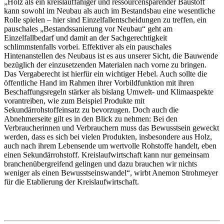
„Holz als ein kreislauffähiger und ressourcensparender Baustoff
kann sowohl im Neubau als auch im Bestandsbau eine wesentliche
Rolle spielen – hier sind Einzelfallentscheidungen zu treffen, ein
pauschales „Bestandssanierung vor Neubau“ geht am
Einzelfallbedarf und damit an der Sachgerechtigkeit
schlimmstenfalls vorbei. Effektiver als ein pauschales
Hintenanstellen des Neubaus ist es aus unserer Sicht, die Bauwende
bezüglich der einzusetzenden Materialen nach vorne zu bringen.
Das Vergaberecht ist hierfür ein wichtiger Hebel. Auch sollte die
öffentliche Hand im Rahmen ihrer Vorbildfunktion mit ihren
Beschaffungsregeln stärker als bislang Umwelt- und Klimaaspekte
vorantreiben, wie zum Beispiel Produkte mit
Sekundärrohstoffeinsatz zu bevorzugen. Doch auch die
Abnehmerseite gilt es in den Blick zu nehmen: Bei den
Verbraucherinnen und Verbrauchern muss das Bewusstsein geweckt
werden, dass es sich bei vielen Produkten, insbesondere aus Holz,
auch nach ihrem Lebensende um wertvolle Rohstoffe handelt, eben
einen Sekundärrohstoff. Kreislaufwirtschaft kann nur gemeinsam
branchenübergreifend gelingen und dazu brauchen wir nichts
weniger als einen Bewusstseinswandel“, wirbt Anemon Strohmeyer
für die Etablierung der Kreislaufwirtschaft.