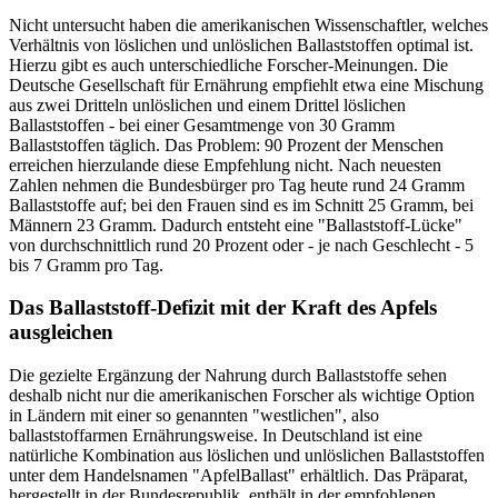
Nicht untersucht haben die amerikanischen Wissenschaftler, welches
Verhältnis von löslichen und unlöslichen Ballaststoffen optimal ist.
Hierzu gibt es auch unterschiedliche Forscher-Meinungen. Die
Deutsche Gesellschaft für Ernährung empfiehlt etwa eine Mischung
aus zwei Dritteln unlöslichen und einem Drittel löslichen
Ballaststoffen - bei einer Gesamtmenge von 30 Gramm
Ballaststoffen täglich. Das Problem: 90 Prozent der Menschen
erreichen hierzulande diese Empfehlung nicht. Nach neuesten
Zahlen nehmen die Bundesbürger pro Tag heute rund 24 Gramm
Ballaststoffe auf; bei den Frauen sind es im Schnitt 25 Gramm, bei
Männern 23 Gramm. Dadurch entsteht eine "Ballaststoff-Lücke"
von durchschnittlich rund 20 Prozent oder - je nach Geschlecht - 5
bis 7 Gramm pro Tag.
Das Ballaststoff-Defizit mit der Kraft des Apfels
ausgleichen
Die gezielte Ergänzung der Nahrung durch Ballaststoffe sehen
deshalb nicht nur die amerikanischen Forscher als wichtige Option
in Ländern mit einer so genannten "westlichen", also
ballaststoffarmen Ernährungsweise. In Deutschland ist eine
natürliche Kombination aus löslichen und unlöslichen Ballaststoffen
unter dem Handelsnamen "ApfelBallast" erhältlich. Das Präparat,
hergestellt in der Bundesrepublik, enthält in der empfohlenen