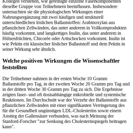
Kollegen verstehen, wie gereinigte einzelne Faserkomponenten
dieselbe Gruppe von Teilnehmern beeinflussen. Insbesondere
untersuchten sie die physiologischen Wirkungen einer
Nahrungsergänzung mit zwei häufigen und strukturell
unterschiedlichen löslichen Ballaststoffen: Arabinoxylan aus
pflanzlichen Zellwänden, das unter anderem in Vollkornprodukten
häufig vorkommt, und langkettiges Inulin, das unter anderem in
Hülsenfrüchten, Chicorée oder Artischocken vorkommt. Inulin ist
wie Pektin ein klassischer löslicher Ballaststoff und dem Pektin in
seiner Wirkung sehr ähnlich.
Welche positiven Wirkungen die Wissenschaftler
feststellten
Die Teilnehmer nahmen in der ersten Woche 10 Gramm
Ballaststoffe pro Tag, in der zweiten Woche 20 Gramm pro Tag und
in der dritten Woche 30 Gramm pro Tag zu sich. Die Ergebnisse
zeigten faser- und oft dosisabhängige mikrobielle und systemische
Reaktionen. Im Durchschnitt war der Verzehr der Ballaststoffe aus
pflanzlichen Zellwänden mit einer signifikanten Verringerung des
für die Gesundheit ungünstigen LDL-Cholesterins sowie einem
Anstieg der Gallensäure verbunden, was nach Meinung der
Stanford-Forscher "zur Senkung des Cholesterinspiegels beitragen
kann".