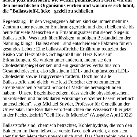
den menschlichen Organismus wirken und warum es sich lohnt,
die "Ballaststoff-Lücke" gezielt zu schließen.
Regensburg - In den vergangenen Jahren sind sie immer mehr ins
Zentrum einer gesunden Ernährung gerückt und doch bleiben sie bis
heute für viele Menschen ein Ernährungsrätsel mit sieben Siegeln:
Ballaststoffe. Was nach überflüssigen, unnötigen Bestandteilen der
Nahrung klingt - Ballast eben - sind entscheidende Faktoren für ein
gesundes Leben: Eine ballaststoffreiche Ernährung reduziert das
Risiko von Herzinfarkt, Schlaganfall und Herz-Kreislauf-
Erkrankungen. Sie wirken unter anderem, indem sie den
Cholesterinspiegel senken und ein gesünderes Verhältnis von
Gesamtcholesterin, also günstigem HDL- und ungünstigem LDL-
Cholesterin sowie Triglyceriden fördern. Doch nicht alle
Ballaststoffe sind gleich, wie jetzt Forscher der renommierten
amerikanischen Stanford School of Medicine herausgefunden
haben: "Unsere Ergebnisse zeigen, dass sich die physiologischen,
mikrobiellen und molekularen Wirkungen einzelner Fasern erheblich
unterscheiden", sagt Michael Snyder, Professor für Genetik an der
Universität. Ihre Resultate veröffentlichten die Wissenschaftler jetzt
in der Fachzeitschrift "Cell Host & Microbe" (Ausgabe April 2022).
Ballaststoffe sind, chemisch betrachtet, Kohlenhydrate, die von den
Bakterien im Darm teilweise verstoffwechselt werden, ansonsten
aber für den Menschen unverdaulich sind. Das Verständnis, wie sie