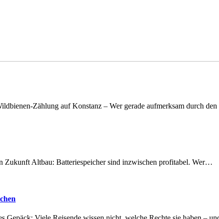
n Wildbienen-Zählung auf Konstanz – Wer gerade aufmerksam durch de
nen Zukunft Altbau: Batteriespeicher sind inzwischen profitabel. Wer…
achen
tes Gepäck: Viele Reisende wissen nicht, welche Rechte sie haben – 