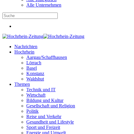
Alle Unternehmen
Nachrichten
Hochrhein
Aargau/Schaffhausen
Lörrach
Basel
Konstanz
Waldshut
Themen
Technik und IT
Wirtschaft
Bildung und Kultur
Gesellschaft und Religion
Politik
Reise und Verkehr
Gesundheit und Lifestyle
Sport und Freizeit
Energie und Umwelt