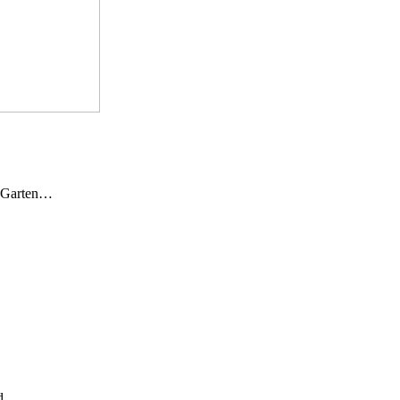
n Garten…
und…