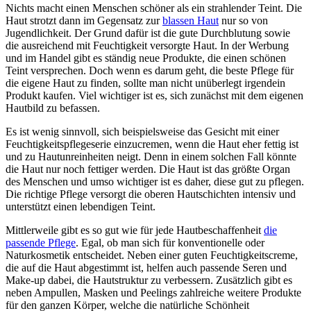
Nichts macht einen Menschen schöner als ein strahlender Teint. Die
Haut strotzt dann im Gegensatz zur
blassen Haut
nur so von
Jugendlichkeit. Der Grund dafür ist die gute Durchblutung sowie
die ausreichend mit Feuchtigkeit versorgte Haut. In der Werbung
und im Handel gibt es ständig neue Produkte, die einen schönen
Teint versprechen. Doch wenn es darum geht, die beste Pflege für
die eigene Haut zu finden, sollte man nicht unüberlegt irgendein
Produkt kaufen. Viel wichtiger ist es, sich zunächst mit dem eigenen
Hautbild zu befassen.
Es ist wenig sinnvoll, sich beispielsweise das Gesicht mit einer
Feuchtigkeitspflegeserie einzucremen, wenn die Haut eher fettig ist
und zu Hautunreinheiten neigt. Denn in einem solchen Fall könnte
die Haut nur noch fettiger werden. Die Haut ist das größte Organ
des Menschen und umso wichtiger ist es daher, diese gut zu pflegen.
Die richtige Pflege versorgt die oberen Hautschichten intensiv und
unterstützt einen lebendigen Teint.
Mittlerweile gibt es so gut wie für jede Hautbeschaffenheit
die
passende Pflege
. Egal, ob man sich für konventionelle oder
Naturkosmetik entscheidet. Neben einer guten Feuchtigkeitscreme,
die auf die Haut abgestimmt ist, helfen auch passende Seren und
Make-up dabei, die Hautstruktur zu verbessern. Zusätzlich gibt es
neben Ampullen, Masken und Peelings zahlreiche weitere Produkte
für den ganzen Körper, welche die natürliche Schönheit