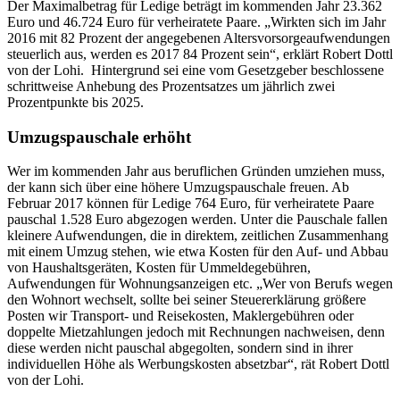
Der Maximalbetrag für Ledige beträgt im kommenden Jahr 23.362
Euro und 46.724 Euro für verheiratete Paare. „Wirkten sich im Jahr
2016 mit 82 Prozent der angegebenen Altersvorsorgeaufwendungen
steuerlich aus, werden es 2017 84 Prozent sein“, erklärt Robert Dottl
von der Lohi. Hintergrund sei eine vom Gesetzgeber beschlossene
schrittweise Anhebung des Prozentsatzes um jährlich zwei
Prozentpunkte bis 2025.
Umzugspauschale erhöht
Wer im kommenden Jahr aus beruflichen Gründen umziehen muss,
der kann sich über eine höhere Umzugspauschale freuen. Ab
Februar 2017 können für Ledige 764 Euro, für verheiratete Paare
pauschal 1.528 Euro abgezogen werden. Unter die Pauschale fallen
kleinere Aufwendungen, die in direktem, zeitlichen Zusammenhang
mit einem Umzug stehen, wie etwa Kosten für den Auf- und Abbau
von Haushaltsgeräten, Kosten für Ummeldegebühren,
Aufwendungen für Wohnungsanzeigen etc. „Wer von Berufs wegen
den Wohnort wechselt, sollte bei seiner Steuererklärung größere
Posten wir Transport- und Reisekosten, Maklergebühren oder
doppelte Mietzahlungen jedoch mit Rechnungen nachweisen, denn
diese werden nicht pauschal abgegolten, sondern sind in ihrer
individuellen Höhe als Werbungskosten absetzbar“, rät Robert Dottl
von der Lohi.